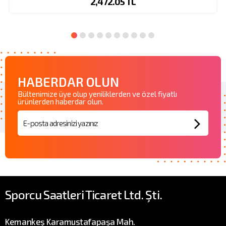
2,472.05 TL
HABERDAR OLUN
Bültenimize üye olup yeniliklerden ve özel fiyatlı
ürünlerden haberdar olun.
Sporcu Saatleri Ticaret Ltd. Şti.
Kemankeş Karamustafapaşa Mah.