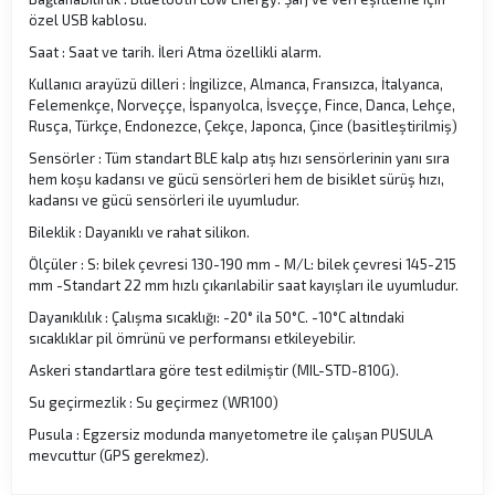
özel USB kablosu.
Saat : Saat ve tarih. İleri Atma özellikli alarm.
Kullanıcı arayüzü dilleri : İngilizce, Almanca, Fransızca, İtalyanca,
Felemenkçe, Norveççe, İspanyolca, İsveççe, Fince, Danca, Lehçe,
Rusça, Türkçe, Endonezce, Çekçe, Japonca, Çince (basitleştirilmiş)
Sensörler : Tüm standart BLE kalp atış hızı sensörlerinin yanı sıra
hem koşu kadansı ve gücü sensörleri hem de bisiklet sürüş hızı,
kadansı ve gücü sensörleri ile uyumludur.
Bileklik : Dayanıklı ve rahat silikon.
Ölçüler : S: bilek çevresi 130-190 mm - M/L: bilek çevresi 145-215
mm -Standart 22 mm hızlı çıkarılabilir saat kayışları ile uyumludur.
Dayanıklılık : Çalışma sıcaklığı: -20° ila 50°C. -10°C altındaki
sıcaklıklar pil ömrünü ve performansı etkileyebilir.
Askeri standartlara göre test edilmiştir (MIL-STD-810G).
Su geçirmezlik : Su geçirmez (WR100)
Pusula : Egzersiz modunda manyetometre ile çalışan PUSULA
mevcuttur (GPS gerekmez).