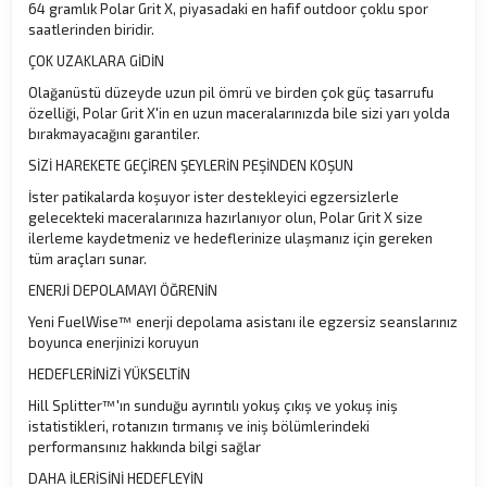
64 gramlık Polar Grit X, piyasadaki en hafif outdoor çoklu spor
saatlerinden biridir.
ÇOK UZAKLARA GİDİN
Olağanüstü düzeyde uzun pil ömrü ve birden çok güç tasarrufu
özelliği, Polar Grit X'in en uzun maceralarınızda bile sizi yarı yolda
bırakmayacağını garantiler.
SİZİ HAREKETE GEÇİREN ŞEYLERİN PEŞİNDEN KOŞUN
İster patikalarda koşuyor ister destekleyici egzersizlerle
gelecekteki maceralarınıza hazırlanıyor olun, Polar Grit X size
ilerleme kaydetmeniz ve hedeflerinize ulaşmanız için gereken
tüm araçları sunar.
ENERJİ DEPOLAMAYI ÖĞRENİN
Yeni FuelWise™ enerji depolama asistanı ile egzersiz seanslarınız
boyunca enerjinizi koruyun
HEDEFLERİNİZİ YÜKSELTİN
Hill Splitter™'ın sunduğu ayrıntılı yokuş çıkış ve yokuş iniş
istatistikleri, rotanızın tırmanış ve iniş bölümlerindeki
performansınız hakkında bilgi sağlar
DAHA İLERİSİNİ HEDEFLEYİN