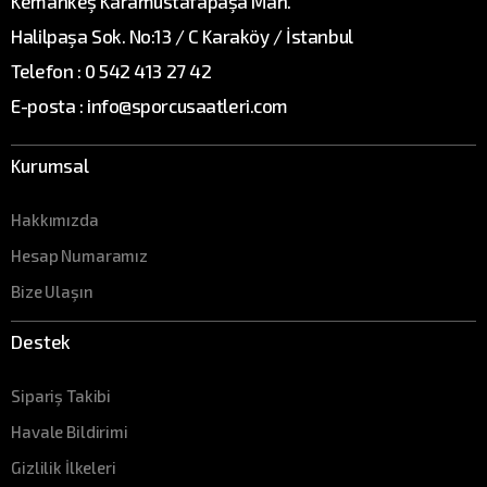
Kemankeş Karamustafapaşa Mah.
Halilpaşa Sok. No:13 / C Karaköy / İstanbul
Telefon : 0 542 413 27 42
E-posta : info@sporcusaatleri.com
Kurumsal
Hakkımızda
Hesap Numaramız
Bize Ulaşın
Destek
Sipariş Takibi
Havale Bildirimi
Gizlilik İlkeleri