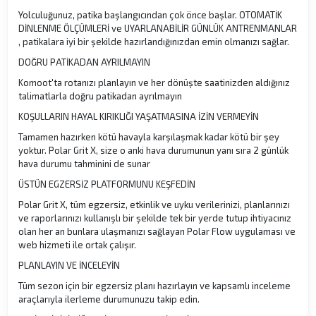
Yolculuğunuz, patika başlangıcından çok önce başlar. OTOMATİK
DİNLENME ÖLÇÜMLERİ ve UYARLANABİLİR GÜNLÜK ANTRENMANLAR
, patikalara iyi bir şekilde hazırlandığınızdan emin olmanızı sağlar.
DOĞRU PATİKADAN AYRILMAYIN
Komoot'ta rotanızı planlayın ve her dönüşte saatinizden aldığınız
talimatlarla doğru patikadan ayrılmayın
KOŞULLARIN HAYAL KIRIKLIĞI YAŞATMASINA İZİN VERMEYİN
Tamamen hazırken kötü havayla karşılaşmak kadar kötü bir şey
yoktur. Polar Grit X, size o anki hava durumunun yanı sıra 2 günlük
hava durumu tahminini de sunar
ÜSTÜN EGZERSİZ PLATFORMUNU KEŞFEDİN
Polar Grit X, tüm egzersiz, etkinlik ve uyku verilerinizi, planlarınızı
ve raporlarınızı kullanışlı bir şekilde tek bir yerde tutup ihtiyacınız
olan her an bunlara ulaşmanızı sağlayan Polar Flow uygulaması ve
web hizmeti ile ortak çalışır.
PLANLAYIN VE İNCELEYİN
Tüm sezon için bir egzersiz planı hazırlayın ve kapsamlı inceleme
araçlarıyla ilerleme durumunuzu takip edin.