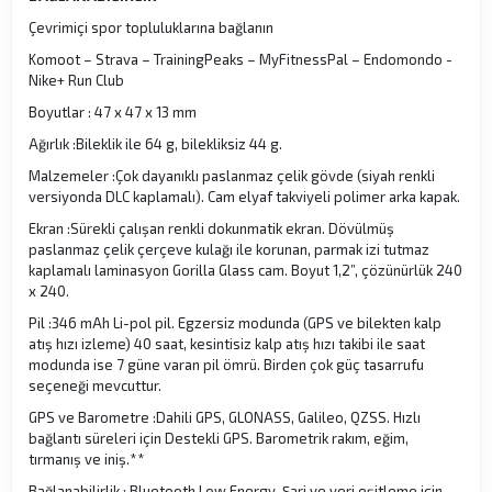
Çevrimiçi spor topluluklarına bağlanın
Komoot – Strava – TrainingPeaks – MyFitnessPal – Endomondo -
Nike+ Run Club
Boyutlar : 47 x 47 x 13 mm
Ağırlık :Bileklik ile 64 g, bilekliksiz 44 g.
Malzemeler :Çok dayanıklı paslanmaz çelik gövde (siyah renkli
versiyonda DLC kaplamalı). Cam elyaf takviyeli polimer arka kapak.
Ekran :Sürekli çalışan renkli dokunmatik ekran. Dövülmüş
paslanmaz çelik çerçeve kulağı ile korunan, parmak izi tutmaz
kaplamalı laminasyon Gorilla Glass cam. Boyut 1,2”, çözünürlük 240
x 240.
Pil :346 mAh Li-pol pil. Egzersiz modunda (GPS ve bilekten kalp
atış hızı izleme) 40 saat, kesintisiz kalp atış hızı takibi ile saat
modunda ise 7 güne varan pil ömrü. Birden çok güç tasarrufu
seçeneği mevcuttur.
GPS ve Barometre :Dahili GPS, GLONASS, Galileo, QZSS. Hızlı
bağlantı süreleri için Destekli GPS. Barometrik rakım, eğim,
tırmanış ve iniş.**
Bağlanabilirlik : Bluetooth Low Energy. Şarj ve veri eşitleme için