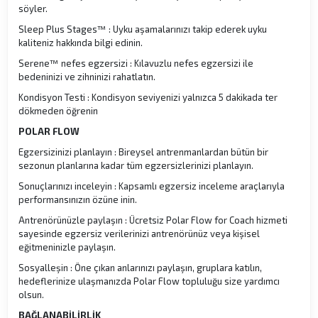
söyler.
Sleep Plus Stages™ : Uyku aşamalarınızı takip ederek uyku
kaliteniz hakkında bilgi edinin.
Serene™ nefes egzersizi : Kılavuzlu nefes egzersizi ile
bedeninizi ve zihninizi rahatlatın.
Kondisyon Testi : Kondisyon seviyenizi yalnızca 5 dakikada ter
dökmeden öğrenin
POLAR FLOW
Egzersizinizi planlayın : Bireysel antrenmanlardan bütün bir
sezonun planlarına kadar tüm egzersizlerinizi planlayın.
Sonuçlarınızı inceleyin : Kapsamlı egzersiz inceleme araçlarıyla
performansınızın özüne inin.
Antrenörünüzle paylaşın : Ücretsiz Polar Flow for Coach hizmeti
sayesinde egzersiz verilerinizi antrenörünüz veya kişisel
eğitmeninizle paylaşın.
Sosyalleşin : Öne çıkan anlarınızı paylaşın, gruplara katılın,
hedeflerinize ulaşmanızda Polar Flow topluluğu size yardımcı
olsun.
BAĞLANABİLİRLİK