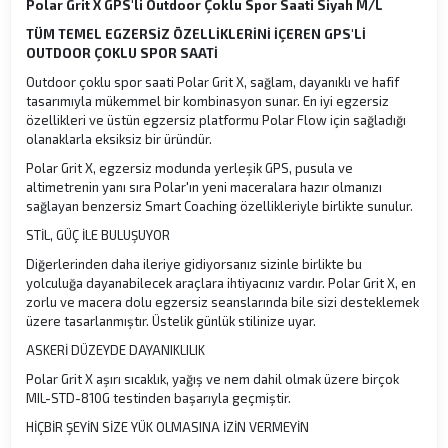
Polar Grit X GPS'li Outdoor Çoklu Spor Saati Siyah M/L
TÜM TEMEL EGZERSİZ ÖZELLİKLERİNİ İÇEREN GPS'Lİ
OUTDOOR ÇOKLU SPOR SAATİ
Outdoor çoklu spor saati Polar Grit X, sağlam, dayanıklı ve hafif
tasarımıyla mükemmel bir kombinasyon sunar. En iyi egzersiz
özellikleri ve üstün egzersiz platformu Polar Flow için sağladığı
olanaklarla eksiksiz bir üründür.
Polar Grit X, egzersiz modunda yerleşik GPS, pusula ve
altimetrenin yanı sıra Polar'ın yeni maceralara hazır olmanızı
sağlayan benzersiz Smart Coaching özellikleriyle birlikte sunulur.
STİL, GÜÇ İLE BULUŞUYOR
Diğerlerinden daha ileriye gidiyorsanız sizinle birlikte bu
yolculuğa dayanabilecek araçlara ihtiyacınız vardır. Polar Grit X, en
zorlu ve macera dolu egzersiz seanslarında bile sizi desteklemek
üzere tasarlanmıştır. Üstelik günlük stilinize uyar.
ASKERİ DÜZEYDE DAYANIKLILIK
Polar Grit X aşırı sıcaklık, yağış ve nem dahil olmak üzere birçok
MIL-STD-810G testinden başarıyla geçmiştir.
HİÇBİR ŞEYİN SİZE YÜK OLMASINA İZİN VERMEYİN