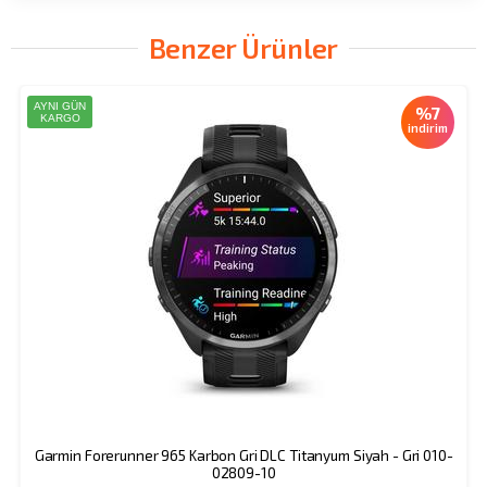
Benzer Ürünler
AYNI GÜN
%7
KARGO
indirim
Garmin Forerunner 965 Karbon Gri DLC Titanyum Siyah - Gri 010-
02809-10