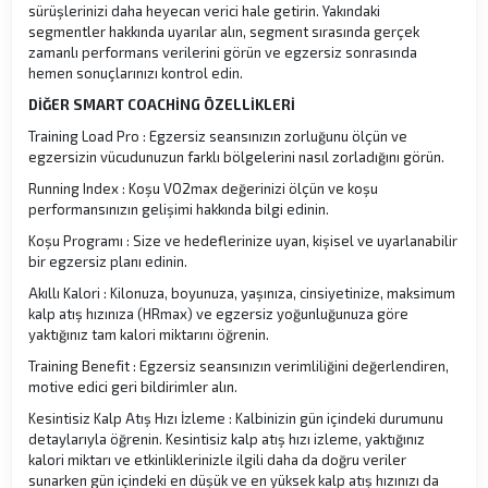
sürüşlerinizi daha heyecan verici hale getirin. Yakındaki
segmentler hakkında uyarılar alın, segment sırasında gerçek
zamanlı performans verilerini görün ve egzersiz sonrasında
hemen sonuçlarınızı kontrol edin.
DİĞER SMART COACHİNG ÖZELLİKLERİ
Training Load Pro : Egzersiz seansınızın zorluğunu ölçün ve
egzersizin vücudunuzun farklı bölgelerini nasıl zorladığını görün.
Running Index : Koşu VO2max değerinizi ölçün ve koşu
performansınızın gelişimi hakkında bilgi edinin.
Koşu Programı : Size ve hedeflerinize uyan, kişisel ve uyarlanabilir
bir egzersiz planı edinin.
Akıllı Kalori : Kilonuza, boyunuza, yaşınıza, cinsiyetinize, maksimum
kalp atış hızınıza (HRmax) ve egzersiz yoğunluğunuza göre
yaktığınız tam kalori miktarını öğrenin.
Training Benefit : Egzersiz seansınızın verimliliğini değerlendiren,
motive edici geri bildirimler alın.
Kesintisiz Kalp Atış Hızı İzleme : Kalbinizin gün içindeki durumunu
detaylarıyla öğrenin. Kesintisiz kalp atış hızı izleme, yaktığınız
kalori miktarı ve etkinliklerinizle ilgili daha da doğru veriler
sunarken gün içindeki en düşük ve en yüksek kalp atış hızınızı da