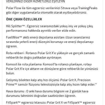
VERİLERİNİZİ DİĞER HİZMETLERLE EŞİTLEYİN
Polar Flow ile tüm egzersiz verilerinizi Strava veya TrainingPeaks
gibi diğer uygulamalarla otomatik olarak eşitleyebilirsiniz.
ÖNE ÇIKAN ÖZELLİKLER
Hill Splitter™ : Egzersiz seansınızdaki yokuş iniş ve yokuş çıkış
performansınız hakkında ayrıntılı veriler elde edin.
FuelWise™ akıllı enerji depolama asistanı :Uzun seanslarınız
sırasında yeterli enerji düzeyini korumayı ve enerji depolamayı
öğrenin.
Rota rehberi : Rotanızı Polar Grit X'e yükleyin ve gerçek zamanlı
rehberlik ile doğru patikadan ayrılmayın.
Komoot ile rota planlama: Komoot'ta rotanızı planlayın, rotayı
Polar Grit X'e içe aktarın ve dönüşlere göre rehberlik ile yönünüzü
bulun.
Gelişmiş bilekten kalp atış hızı ölçümü :Polar Grit X, Precision
Prime™ sensör füzyonu teknolojisiyle kalp atış hızını takip eder.*
Hava durumu : O anki hava durumu bilgisini ve 2 günlük hava
durumunu tahminini doğrudan saatinizden öğrenin.
FitSpark™ egzersiz kılavuzu :Polar Grit X ve FitSpark™ egzersiz