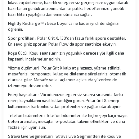
kılavuzu; dinlenme, hazırlık ve egzersiz geçmişinize uygun olarak
hazırlanan günlük antrenmanlar ile patika hedeflerinize yönelik
hazırlıkları yaptığınızdan emin olmanızı sağlar.
Nightly Recharge™ : Gece boyunca ne kadar iyi dinlendiğinizi
öğrenin.
Spor profilleri : Polar Grit X, 130'dan fazla farklı sporu destekler.
En sevdiğiniz sporları Polar Flow'da spor saatinize ekleyin.
Koşu Gücü : Koşu seanslarınızın yoğunluk derecesiyle ilgili daha
kapsamlı incelemeler edinin.
Yüzme ölçümleri : Polar Grit X kalp atış hızınızı, yüzme stilinizi,
mesafenizi, temponuzu, kulaç ve dinlenme sürelerinizi otomatik
olarak algılar. Mesafe ve kulaçlarınız açık suda yüzerken de
izlenmeye devam eder.
Enerji kaynakları : Vücudunuzun egzersiz seansı sırasında farklı
enerji kaynaklarını nasıl kullandığını görün. Polar Grit X, enerji
kullanımınızı karbonhidratlar, proteinler ve yağlar olarak ayırır.
Telefon bildirimleri : Telefon bildirimleri ile hiçbir şeyi kaçırmayın.
Gelen aramalar, mesajlar, e-postalar, takvim etkinlikleri ve daha
fazlası için uyarı alın.
Strava Live Segmentleri : Strava Live Segmentleri ile koşu ve