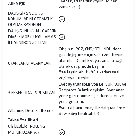
Evet (ayarlanabilir yoğunluk; her
ARKA IŞIK
zaman açık)
DALIŞ GİRİŞ VE ÇIKIŞ
KONUMLARINI OTOMATİK
OLARAK KAYDEDER
DALIŞ GÜNLÜĞÜNÜ GARMIN
DIVE™ MOBİL UYGULAMASI
İLE SENKRONİZE ETME
Çıkış hızı, PO2, CNS/OTU, NDL, deco,
gaz değiştirme için sesli ve titreşimli
alarmlar. Derinlik veya zamana bağlı
UYARILAR & ALARMLAR
olarak dalış modu başına
özelleştirilebilir (40'a kadar) sesli
ve/veya titreşim
Evet ayarlanabilir yön ile, 90R, 90L ve
Reciprocal'a hızlı değişim. Ayarlanan
3 EKSENLİ DALIŞ PUSULASI
yöne geri dönmek için dereceleri ve
yönü gösterir.
Evet (kullanıcı onayı ile dalıştan önce
Atlanmış Deco Kilitlemesi
devre dışı bırakılabilir)
Tekne özellikleri
GİYİLEBİLİR TROLLING
MOTOR UZAKTAN