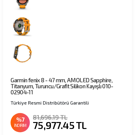
Garmin fenix 8 - 47 mm, AMOLED Sapphire,
Titanyum, Turuncu/Grafit Silikon Kayışlı 010-
02904-11
Türkiye Resmi Distribütörü Garantili
81,696.19 TL
%7
75,977.45
TL
İNDİRİM