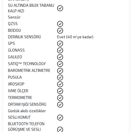
SU ALTINDA BİLEK TABANLI
KALP HIZI
Sensör
QZSS
BEIDOU
DERİNLİK SENSÖRÜ
Evet (40 m'ye kadar)
GPS
GLONASS
GALILEO
SATIQ™ TECHNOLOGY
BAROMETRİK ALTİMETRE
PUSULA
JİROSKOP
İVME ÖLÇER
TERMOMETRE
ORTAM IŞIĞI SENSÖRÜ
Günlük akıllı özellikler
SESLİ KOMUT
BLUETOOTH TELEFON
GÖRÜŞME VE SESLİ