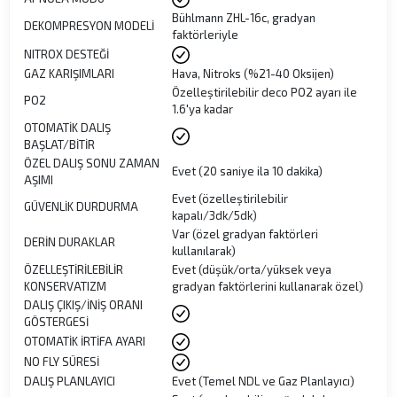
Bühlmann ZHL-16c, gradyan
DEKOMPRESYON MODELİ
faktörleriyle
NITROX DESTEĞİ
GAZ KARIŞIMLARI
Hava, Nitroks (%21-40 Oksijen)
Özelleştirilebilir deco PO2 ayarı ile
PO2
1.6'ya kadar
OTOMATİK DALIŞ
BAŞLAT/BİTİR
ÖZEL DALIŞ SONU ZAMAN
Evet (20 saniye ila 10 dakika)
AŞIMI
Evet (özelleştirilebilir
GÜVENLİK DURDURMA
kapalı/3dk/5dk)
Var (özel gradyan faktörleri
DERİN DURAKLAR
kullanılarak)
ÖZELLEŞTİRİLEBİLİR
Evet (düşük/orta/yüksek veya
KONSERVATIZM
gradyan faktörlerini kullanarak özel)
DALIŞ ÇIKIŞ/İNİŞ ORANI
GÖSTERGESİ
OTOMATİK İRTİFA AYARI
NO FLY SÜRESİ
DALIŞ PLANLAYICI
Evet (Temel NDL ve Gaz Planlayıcı)