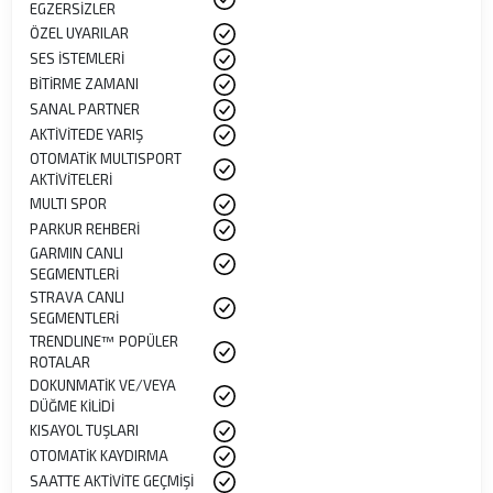
EGZERSİZLER
ÖZEL UYARILAR
SES İSTEMLERİ
BİTİRME ZAMANI
SANAL PARTNER
AKTİVİTEDE YARIŞ
OTOMATİK MULTISPORT
AKTİVİTELERİ
MULTI SPOR
PARKUR REHBERİ
GARMIN CANLI
SEGMENTLERİ
STRAVA CANLI
SEGMENTLERİ
TRENDLINE™ POPÜLER
ROTALAR
DOKUNMATİK VE/VEYA
DÜĞME KİLİDİ
KISAYOL TUŞLARI
OTOMATİK KAYDIRMA
SAATTE AKTİVİTE GEÇMİŞİ