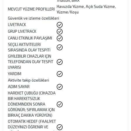
Triatlon, BMX
Havuzda Yüzme, Açık Suda Yüzme,
MEVCUT YÜZME PROFİLLERİ
Yüzme/Koşu
Güvenlik ve izleme özellikleri
LİVETRACK
GRUP LIVETRACK
CANLI ETKİNLİK PAYLAŞIMI
SEÇİLİ AKTİVİTELERİ
SIRASINDA OLAY TESPİTİ
GİYİLEBİLİR CİHAZLAR İÇİN
TELEFONDAN OLAY TESPİT
UYARISI
YARDIM
Aktivite takip özellikleri
ADIM SAYAR
HAREKET ÇUBUĞU (CİHAZDA
BİR HAREKETSİZLİK
DÖNEMİNDEN SONRA
GÖRÜNÜR; SIFIRLAMAK İÇİN
BİRKAÇ DAKİKA YÜRÜYÜN)
OTOMATİK HEDEF (FAALİYET
DÜZEYİNİZİ ÖĞRENİR VE