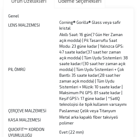
Ürün Özellikleri
Ödeme Seçenekleri
Genel
Corning® Gorilla® Glass veya safir
LENS MALZEMESİ
kristal
Akıllı Saat: 16 gün(7 Gün Her Zaman
açık modda) | Pil Tasarruflu Saat
Modu: 23 güne kadar | Yalnızca GPS:
47 saate kadar(37 saat her zaman
açık modda) | Tüm Uydu Sistemleri: 38
saate kadar/(30 saat her zaman açık
PİL ÖMRÜ
modda) | Tüm Uydu Sistemleri + Çok
Bantlı: 35 saate kadar(28 saat her
zaman açık modda) | Tüm Uydu
Sistemleri + Müzik: 10 saate kadar |
Maksimum Pil GPS: 81 saate kadar |
Keşif GPS'i: 17 güne kadar | *SatIQ
teknolojisi ile tipik kullanım varsayımı
ÇERÇEVE MALZEMESİ
Paslanmaz Çelik veya Titanyum
Metal arka kapaklı fiber takviyeli
KASA MALZEMESİ
polimer
QUICKFIT™ KORDON
Evet (22 mm)
UYUMLULUĞU