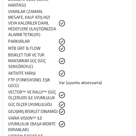
HARİTASI)
UYARILAR (ZAMAN,
MESAFE, KALP ATIŞ HIZI
VEYA KALORİLER DAHİL
HEDEFLERE ULAŞTIĞINIZDA
ALARMI TETİKLER)
PARKURLAR
MTB GRİT & FLOW
BİSİKLET TUR VE TUR
MAKSİMUM GÜÇ (GÜÇ
SENSÖRÜYLE)
AKTİVİTE YARIŞI
FTP (FONKSİYONEL EŞİK
Var (uyumlu aksesuarla)
GÜCÜ)
VECTOR™ VE RALLY™ (GÜÇ
ÖLÇERLER) İLE UYUMLULUK
GÜÇ ÖLÇER UYUMLULUĞU
GELİŞMİŞ BİSİKLET DİNAMİĞİ
VARIA VISION™ İLE
UYUMLULUK (BAŞA MONTE
EKRANLAR)