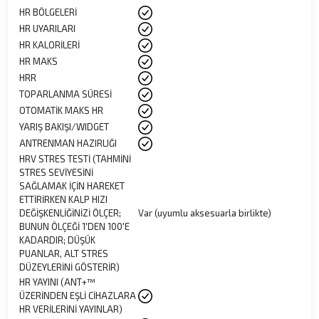
HR BÖLGELERİ
HR UYARILARI
HR KALORİLERİ
HR MAKS
HRR
TOPARLANMA SÜRESİ
OTOMATİK MAKS HR
YARIŞ BAKIŞI/WIDGET
ANTRENMAN HAZIRLIĞI
HRV STRES TESTİ (TAHMİNİ
STRES SEVİYESİNİ
SAĞLAMAK İÇİN HAREKET
ETTİRİRKEN KALP HIZI
DEĞİŞKENLİĞİNİZİ ÖLÇER;
Var (uyumlu aksesuarla birlikte)
BUNUN ÖLÇEĞİ 1'DEN 100'E
KADARDIR; DÜŞÜK
PUANLAR, ALT STRES
DÜZEYLERİNİ GÖSTERİR)
HR YAYINI (ANT+™
ÜZERİNDEN EŞLİ CİHAZLARA
HR VERİLERİNİ YAYINLAR)