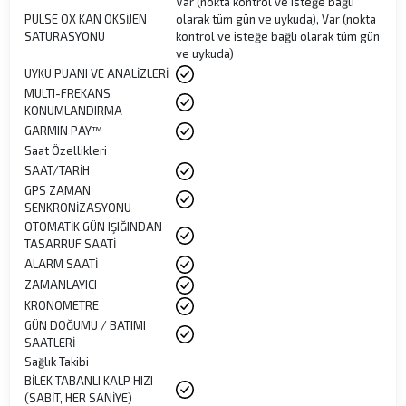
Var (nokta kontrol ve isteğe bağlı
PULSE OX KAN OKSİJEN
olarak tüm gün ve uykuda), Var (nokta
SATURASYONU
kontrol ve isteğe bağlı olarak tüm gün
ve uykuda)
UYKU PUANI VE ANALİZLERİ
MULTI-FREKANS
KONUMLANDIRMA
GARMIN PAY™
Saat Özellikleri
SAAT/TARİH
GPS ZAMAN
SENKRONİZASYONU
OTOMATİK GÜN IŞIĞINDAN
TASARRUF SAATİ
ALARM SAATİ
ZAMANLAYICI
KRONOMETRE
GÜN DOĞUMU / BATIMI
SAATLERİ
Sağlık Takibi
BİLEK TABANLI KALP HIZI
(SABİT, HER SANİYE)