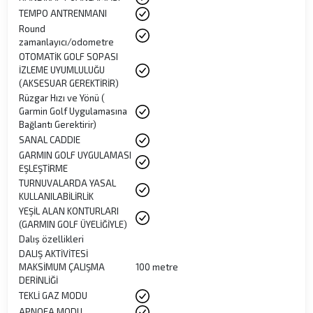
TEMPO ANTRENMANI
Round
zamanlayıcı/odometre
OTOMATİK GOLF SOPASI
İZLEME UYUMLULUĞU
(AKSESUAR GEREKTİRİR)
Rüzgar Hızı ve Yönü (
Garmin Golf Uygulamasına
Bağlantı Gerektirir)
SANAL CADDIE
GARMIN GOLF UYGULAMASI
EŞLEŞTİRME
TURNUVALARDA YASAL
KULLANILABİLİRLİK
YEŞİL ALAN KONTURLARI
(GARMIN GOLF ÜYELİĞİYLE)
Dalış özellikleri
DALIŞ AKTİVİTESİ
MAKSİMUM ÇALIŞMA
100 metre
DERİNLİĞİ
TEKLİ GAZ MODU
APNOEA MODU