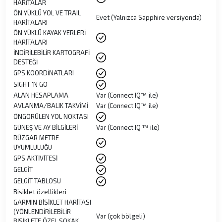
HARİTALAR
ÖN YÜKLÜ YOL VE TRAIL
Evet (Yalnızca Sapphire versiyonda)
HARİTALARI
ÖN YÜKLÜ KAYAK YERLERİ
HARİTALARI
İNDİRİLEBİLİR KARTOGRAFİ
DESTEĞİ
GPS KOORDİNATLARI
SIGHT 'N GO
ALAN HESAPLAMA
Var (Connect IQ™ ile)
AVLANMA/BALIK TAKVİMİ
Var (Connect IQ™ ile)
ÖNGÖRÜLEN YOL NOKTASI
GÜNEŞ VE AY BİLGİLERİ
Var (Connect IQ ™ ile)
RÜZGAR METRE
UYUMLULUĞU
GPS AKTİVİTESİ
GELGİT
GELGİT TABLOSU
Bisiklet özellikleri
GARMIN BİSİKLET HARİTASI
(YÖNLENDİRİLEBİLİR
Var (çok bölgeli)
BİSİKLETE ÖZEL SOKAK