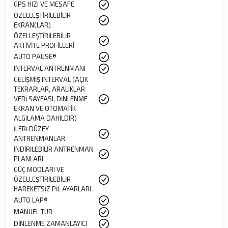
GPS HIZI VE MESAFE
ÖZELLEŞTİRİLEBİLİR
EKRAN(LAR)
ÖZELLEŞTİRİLEBİLİR
AKTİVİTE PROFİLLERİ
AUTO PAUSE®
INTERVAL ANTRENMANI
GELİŞMİŞ INTERVAL (AÇIK
TEKRARLAR, ARALIKLAR
VERİ SAYFASI, DİNLENME
EKRAN VE OTOMATİK
ALGILAMA DAHİLDİR)
İLERİ DÜZEY
ANTRENMANLAR
İNDİRİLEBİLİR ANTRENMAN
PLANLARI
GÜÇ MODLARI VE
ÖZELLEŞTİRİLEBİLİR
HAREKETSİZ PİL AYARLARI
AUTO LAP®
MANUEL TUR
DİNLENME ZAMANLAYICI