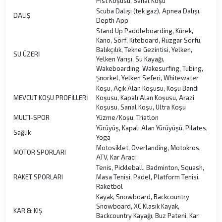
Pist Koşusu, Sanal Koşu
Scuba Dalışı (tek gaz), Apnea Dalışı,
DALIŞ
Depth App
Stand Up Paddleboarding, Kürek,
Kano, Sörf, Kiteboard, Rüzgar Sörfü,
Balıkçılık, Tekne Gezintisi, Yelken,
SU ÜZERİ
Yelken Yarışı, Su Kayağı,
Wakeboarding, Wakesurfing, Tubing,
Şnorkel, Yelken Seferi, Whitewater
Koşu, Açık Alan Koşusu, Koşu Bandı
MEVCUT KOŞU PROFİLLERİ
Koşusu, Kapalı Alan Koşusu, Arazi
Koşusu, Sanal Koşu, Ultra Koşu
MULTI-SPOR
Yüzme/Koşu, Triatlon
Yürüyüş, Kapalı Alan Yürüyüşü, Pilates,
Sağlık
Yoga
Motosiklet, Overlanding, Motokros,
MOTOR SPORLARI
ATV, Kar Aracı
Tenis, Pickleball, Badminton, Squash,
RAKET SPORLARI
Masa Tenisi, Padel, Platform Tenisi,
Raketbol
Kayak, Snowboard, Backcountry
Snowboard, XC Klasik Kayak,
KAR & KIŞ
Backcountry Kayağı, Buz Pateni, Kar