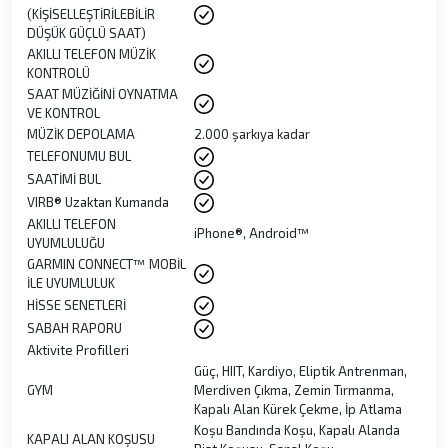
(KİŞİSELLEŞTİRİLEBİLİR
DÜŞÜK GÜÇLÜ SAAT)
AKILLI TELEFON MÜZİK
KONTROLÜ
SAAT MÜZİĞİNİ OYNATMA
VE KONTROL
MÜZİK DEPOLAMA
2.000 şarkıya kadar
TELEFONUMU BUL
SAATİMİ BUL
VIRB® Uzaktan Kumanda
AKILLI TELEFON
iPhone®, Android™
UYUMLULUĞU
GARMIN CONNECT™ MOBİL
İLE UYUMLULUK
HİSSE SENETLERİ
SABAH RAPORU
Aktivite Profilleri
Güç, HIIT, Kardiyo, Eliptik Antrenman,
GYM
Merdiven Çıkma, Zemin Tırmanma,
Kapalı Alan Kürek Çekme, İp Atlama
Koşu Bandında Koşu, Kapalı Alanda
KAPALI ALAN KOŞUSU