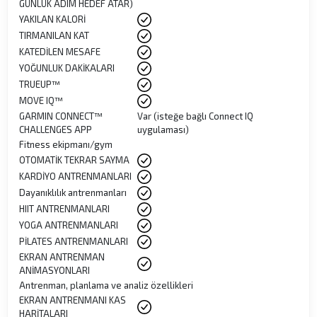
GÜNLÜK ADIM HEDEF ATAR)
YAKILAN KALORİ
TIRMANILAN KAT
KATEDİLEN MESAFE
YOĞUNLUK DAKİKALARI
TRUEUP™
MOVE IQ™
GARMIN CONNECT™
Var (isteğe bağlı Connect IQ
CHALLENGES APP
uygulaması)
Fitness ekipmanı/gym
OTOMATİK TEKRAR SAYMA
KARDİYO ANTRENMANLARI
Dayanıklılık antrenmanları
HIIT ANTRENMANLARI
YOGA ANTRENMANLARI
PİLATES ANTRENMANLARI
EKRAN ANTRENMAN
ANİMASYONLARI
Antrenman, planlama ve analiz özellikleri
EKRAN ANTRENMANI KAS
HARİTALARI