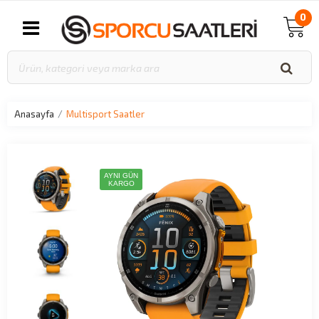
0
Anasayfa
Multisport Saatler
AYNI GÜN
KARGO