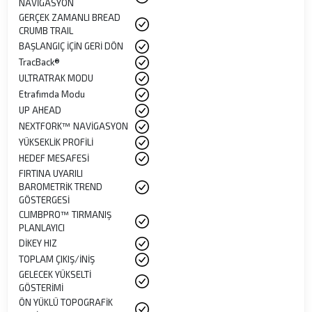
NAVİGASYON
GERÇEK ZAMANLI BREAD
CRUMB TRAIL
BAŞLANGIÇ İÇİN GERİ DÖN
TracBack®
ULTRATRAK MODU
Etrafımda Modu
UP AHEAD
NEXTFORK™ NAVİGASYON
YÜKSEKLİK PROFİLİ
HEDEF MESAFESİ
FIRTINA UYARILI
BAROMETRİK TREND
GÖSTERGESİ
CLIMBPRO™ TIRMANIŞ
PLANLAYICI
DİKEY HIZ
TOPLAM ÇIKIŞ/İNİŞ
GELECEK YÜKSELTİ
GÖSTERİMİ
ÖN YÜKLÜ TOPOGRAFİK