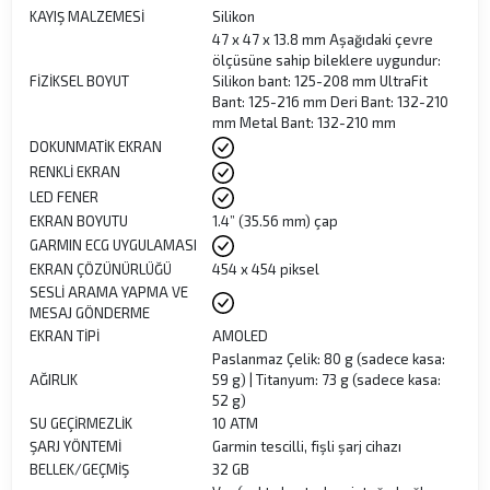
KAYIŞ MALZEMESİ
Silikon
47 x 47 x 13.8 mm Aşağıdaki çevre
ölçüsüne sahip bileklere uygundur:
FİZİKSEL BOYUT
Silikon bant: 125-208 mm UltraFit
Bant: 125-216 mm Deri Bant: 132-210
mm Metal Bant: 132-210 mm
DOKUNMATİK EKRAN
RENKLİ EKRAN
LED FENER
EKRAN BOYUTU
1.4” (35.56 mm) çap
GARMIN ECG UYGULAMASI
EKRAN ÇÖZÜNÜRLÜĞÜ
454 x 454 piksel
SESLİ ARAMA YAPMA VE
MESAJ GÖNDERME
EKRAN TİPİ
AMOLED
Paslanmaz Çelik: 80 g (sadece kasa:
AĞIRLIK
59 g) | Titanyum: 73 g (sadece kasa:
52 g)
SU GEÇİRMEZLİK
10 ATM
ŞARJ YÖNTEMİ
Garmin tescilli, fişli şarj cihazı
BELLEK/GEÇMİŞ
32 GB