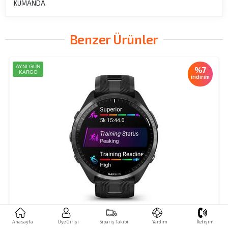
KUMANDA
Benzer Ürünler
AYNI GÜN
%7
KARGO
indirim
Üye Girişi
Sipariş Takibi
Yardım
İletişim
Anasayfa