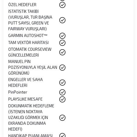
ÖZEL HEDEFLER
İSTATİSTİK TAKİBİ
(VURUŞLAR, TUR BAŞINA
PUTT SAYISI, GREEN VE
FAIRWAY VURUŞLARI)
GARMIN AUTOSHOT™
TAM VEKTÖR HARİTASI
OTOMATİK COURSEVIEW
GÜNCELLEMELERİ
MANUEL PİN
POZİSYONUYLA YEŞİL ALAN
GÖRÜNÜMÜ
ENGELLER VE SAHA
HEDEFLERİ
PinPointer
PLAYSLIKE MESAFE
DOKUNMATİK HEDEFLEME
(İSTENEN NOKTAYA
UZAKLIĞI GÖRMEK İÇİN
EKRANDA DOKUNMA
HEDEFİ)
HANDİKAP PUANLAMASI