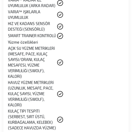
VARIA™ RADAR İLE
UYUMLULUK (ARKA RADAR)
VARIA™ IŞIKLARLA
UYUMLULUK
HIZ VE KADANS SENSÖR
DESTEĞİ (SENSÖRLÜ)
SMART TRAINER KONTROLÜ
Yüzme özellikleri
AÇIK SU YÜZME METRİKLERİ
(MESAFE, PACE, KULAÇ
SAYISI/ORANI, KULAÇ
MESAFESİ, YÜZME
VERİMLİLİĞİ (SWOLF),
KALORİ)
HAVUZ YÜZME METRİKLERİ
(UZUNLUK, MESAFE, PACE,
KULAÇ SAYISI, YÜZME
VERİMLİLİĞİ (SWOLF),
KALORİ)
KULAÇ TİPİ TESPİTİ
(SERBEST, SIRT ÜSTÜ,
KURBAĞALAMA, KELEBEK)
(SADECE HAVUZDA YÜZME)