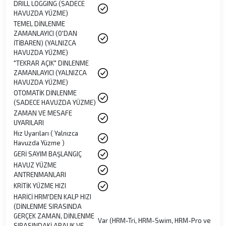
DRILL LOGGING (SADECE
HAVUZDA YÜZME)
TEMEL DİNLENME
ZAMANLAYICI (0'DAN
İTİBAREN) (YALNIZCA
HAVUZDA YÜZME)
"TEKRAR AÇIK" DİNLENME
ZAMANLAYICI (YALNIZCA
HAVUZDA YÜZME)
OTOMATİK DİNLENME
(SADECE HAVUZDA YÜZME)
ZAMAN VE MESAFE
UYARILARI
Hız Uyarıları ( Yalnızca
Havuzda Yüzme )
GERİ SAYIM BAŞLANGIÇ
HAVUZ YÜZME
ANTRENMANLARI
KRİTİK YÜZME HIZI
HARİCİ HRM'DEN KALP HIZI
(DİNLENME SIRASINDA
GERÇEK ZAMAN, DİNLENME
Var (HRM-Tri, HRM-Swim, HRM-Pro ve
SIRASINDAKİ ARALIK VE