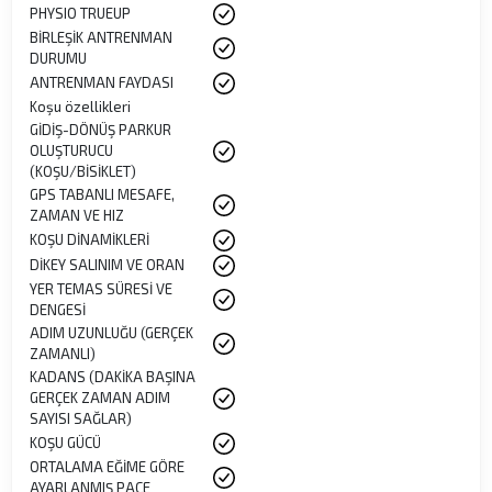
PHYSIO TRUEUP
BİRLEŞİK ANTRENMAN
DURUMU
ANTRENMAN FAYDASI
Koşu özellikleri
GİDİŞ-DÖNÜŞ PARKUR
OLUŞTURUCU
(KOŞU/BİSİKLET)
GPS TABANLI MESAFE,
ZAMAN VE HIZ
KOŞU DİNAMİKLERİ
DİKEY SALINIM VE ORAN
YER TEMAS SÜRESİ VE
DENGESİ
ADIM UZUNLUĞU (GERÇEK
ZAMANLI)
KADANS (DAKİKA BAŞINA
GERÇEK ZAMAN ADIM
SAYISI SAĞLAR)
KOŞU GÜCÜ
ORTALAMA EĞİME GÖRE
AYARLANMIŞ PACE