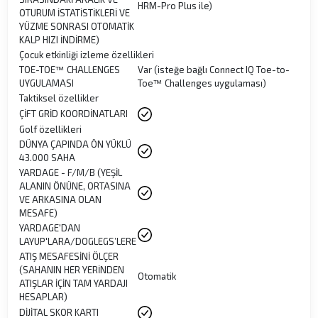
HRM-Pro Plus ile)
OTURUM İSTATİSTİKLERİ VE
YÜZME SONRASI OTOMATİK
KALP HIZI İNDİRME)
Çocuk etkinliği izleme özellikleri
TOE-TOE™ CHALLENGES
Var (isteğe bağlı Connect IQ Toe-to-
UYGULAMASI
Toe™ Challenges uygulaması)
Taktiksel özellikler
ÇİFT GRİD KOORDİNATLARI
Golf özellikleri
DÜNYA ÇAPINDA ÖN YÜKLÜ
43.000 SAHA
YARDAGE - F/M/B (YEŞİL
ALANIN ÖNÜNE, ORTASINA
VE ARKASINA OLAN
MESAFE)
YARDAGE'DAN
LAYUP'LARA/DOGLEGS’LERE
ATIŞ MESAFESİNİ ÖLÇER
(SAHANIN HER YERİNDEN
Otomatik
ATIŞLAR İÇİN TAM YARDAJI
HESAPLAR)
DİJİTAL SKOR KARTI