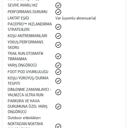
SEVİYE AYARLI HIZ
PERFORMANS DURUMU
LAKTAT EŞİĞİ
Var (uyumlu aksesuarla)
PACEPRO™ HIZLANDIRMA
STRATEJİLERİ
KOŞU ANTRENMANLARI
YOKUŞ PERFORMANS
SKORU
TRAIL RUN OTOMATİK
TIRMANMA
YARIŞ ÖNGÖRÜCÜ
FOOT POD UYUMLULUĞU
KOŞU/YÜRÜYÜŞ/DURMA
TESPİTİ
DİNLENME ZAMANLAYICI -
YALNIZCA ULTRA RUN
PARKURA VE HAVA
DURUMUNA ÖZEL YARIŞ
ÖNGÖRÜCÜ
Outdoor etkinlikleri
NOKTADAN NOKTAYA