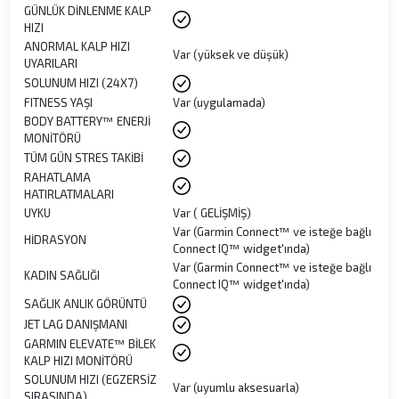
GÜNLÜK DİNLENME KALP
HIZI
ANORMAL KALP HIZI
Var (yüksek ve düşük)
UYARILARI
SOLUNUM HIZI (24X7)
FITNESS YAŞI
Var (uygulamada)
BODY BATTERY™ ENERJİ
MONİTÖRÜ
TÜM GÜN STRES TAKİBİ
RAHATLAMA
HATIRLATMALARI
UYKU
Var ( GELİŞMİŞ)
Var (Garmin Connect™ ve isteğe bağlı
HİDRASYON
Connect IQ™ widget'ında)
Var (Garmin Connect™ ve isteğe bağlı
KADIN SAĞLIĞI
Connect IQ™ widget'ında)
SAĞLIK ANLIK GÖRÜNTÜ
JET LAG DANIŞMANI
GARMIN ELEVATE™ BİLEK
KALP HIZI MONİTÖRÜ
SOLUNUM HIZI (EGZERSİZ
Var (uyumlu aksesuarla)
SIRASINDA)