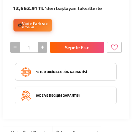
12,662.91 TL
'den başlayan taksitlerle
Vade Farksız
💳
6 Taksit
Sepete Ekle
% 100 ORJINAL ÜRÜN GARANTISI
İADE VE DEĞIŞIM GARANTISI