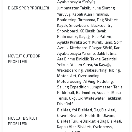
Ayakkabısıyla Yürüyüş
DİĞER SPOR PROFİLLERİ
Jumpmaster, Taktik, Inline Skating
Yürüyüş, Kapalı Alan Tırmanışı,
Bouldering, Tırmanma, Dağ Bisikleti,
Kayak, Snowboard, Backcountry
Snowboard, XC Klasik Kayak,
Backcountry Kayağı, Buz Pateni,
Ayakta Kürekli Sörf, Kürek, Kano, Sörf,
Avcılık, Kiteboard, Rüzgar Sörfü, Kar
Ayakkabısıyla Yürüme, Balık Tutma,
MEVCUT OUTDOOR
Ata Binme Binicilik, Tekne Gezintisi,
PROFİLLERİ
Yelken, Yelken Yarışı, Su Kayağı,
Wakeboarding, Wakesurfing, Tubing,
Motosiklet, Overlanding,
Motocrossing, ATVing, Padeling,
Sailing Expedition, Jumpmaster, Tenis,
Pickleball, Badminton, Squash, Masa
Tenisi, Okçuluk, Whitewater Taktiksel,
Disk Golf
Bisiklet, Yol Bisikleti, Dağ Bisikleti,
Gravel Bisikleti, Bisikletle Ulaşım,
MEVCUT BİSİKLET
Bisiklet Turu, eBisiklet, eDağ Bisikleti,
PROFİLLERİ
Kapalı Alan Bisikleti, Cyclocross,