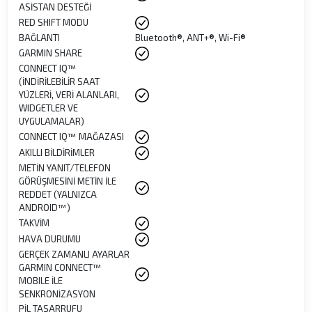
ASİSTAN DESTEĞİ
RED SHIFT MODU
BAĞLANTI
Bluetooth®, ANT+®, Wi-Fi®
GARMIN SHARE
CONNECT IQ™
(İNDİRİLEBİLİR SAAT
YÜZLERİ, VERİ ALANLARI,
WIDGETLER VE
UYGULAMALAR)
CONNECT IQ™ MAĞAZASI
AKILLI BİLDİRİMLER
METİN YANIT/TELEFON
GÖRÜŞMESİNİ METİN İLE
REDDET (YALNIZCA
ANDROID™)
TAKVİM
HAVA DURUMU
GERÇEK ZAMANLI AYARLAR
GARMIN CONNECT™
MOBILE İLE
SENKRONİZASYON
PİL TASARRUFU