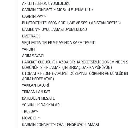
AKILLI TELEFON UYUMLULUĞU
GARMIN CONNECT™ MOBİL İLE UYUMLULUK
GARMIN PAY™
BLUETOOTH TELEFON GÖRÜŞME VE SESLİ ASİSTAN DESTEĞİ
GAMEON™ UYGULAMASI UYUMLULUĞU
LİVETRACK
SEÇİLİAKTİVİTELER SIRASINDA KAZA TESPİTİ
YARDIM
ADIM SAYACI
HAREKET ÇUBUĞU (CİHAZDA BİR HAREKETSİZLİK DÖNEMİNDEN
GÖRÜNÜR; SIFIRLAMAK İÇİN BİRKAÇ DAKİKA YÜRÜYÜN)
OTOMATİK HEDEF (FAALİYET DÜZEYİNİZİ ÖĞRENİR VE GÜNLÜK Bİ
ADIM HEDEF ATAR)
YAKILAN KALORİ
TIRMANILAN KAT
KATEDİLEN MESAFE
YOĞUNLUK DAKİKALARI
TRUEUP™
MOVE IQ™
GARMIN CONNECT™ CHALLENGE UYGULAMASI