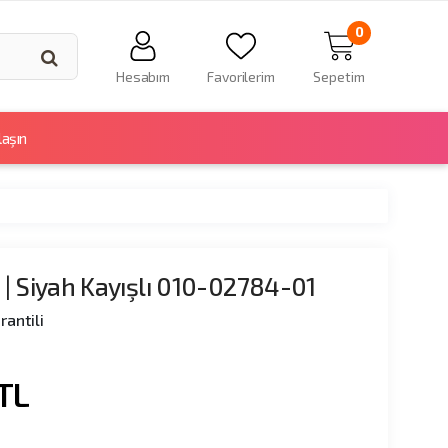
0
Hesabım
Favorilerim
Sepetim
laşın
 | Siyah Kayışlı 010-02784-01
rantili
TL