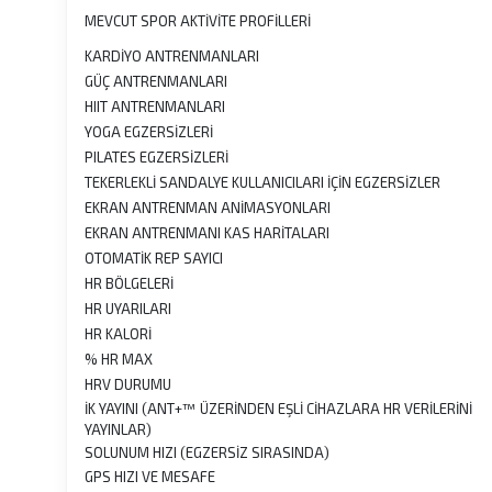
MEVCUT SPOR AKTİVİTE PROFİLLERİ
KARDİYO ANTRENMANLARI
GÜÇ ANTRENMANLARI
HIIT ANTRENMANLARI
YOGA EGZERSİZLERİ
PILATES EGZERSİZLERİ
TEKERLEKLİ SANDALYE KULLANICILARI İÇİN EGZERSİZLER
EKRAN ANTRENMAN ANİMASYONLARI
EKRAN ANTRENMANI KAS HARİTALARI
OTOMATİK REP SAYICI
HR BÖLGELERİ
HR UYARILARI
HR KALORİ
% HR MAX
HRV DURUMU
İK YAYINI (ANT+™ ÜZERİNDEN EŞLİ CİHAZLARA HR VERİLERİNİ
YAYINLAR)
SOLUNUM HIZI (EGZERSİZ SIRASINDA)
GPS HIZI VE MESAFE