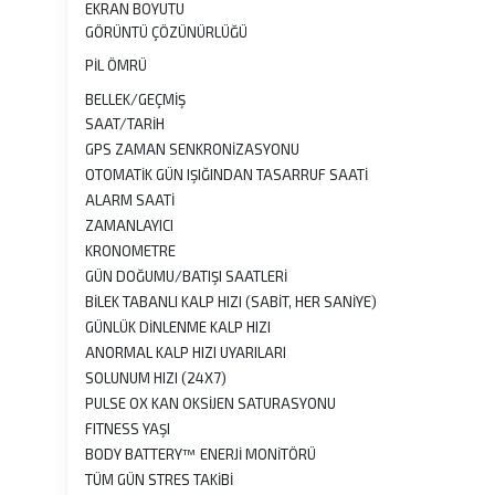
EKRAN BOYUTU
GÖRÜNTÜ ÇÖZÜNÜRLÜĞÜ
PİL ÖMRÜ
BELLEK/GEÇMİŞ
SAAT/TARİH
GPS ZAMAN SENKRONİZASYONU
OTOMATİK GÜN IŞIĞINDAN TASARRUF SAATİ
ALARM SAATİ
ZAMANLAYICI
KRONOMETRE
GÜN DOĞUMU/BATIŞI SAATLERİ
BİLEK TABANLI KALP HIZI (SABİT, HER SANİYE)
GÜNLÜK DİNLENME KALP HIZI
ANORMAL KALP HIZI UYARILARI
SOLUNUM HIZI (24X7)
PULSE OX KAN OKSİJEN SATURASYONU
FITNESS YAŞI
BODY BATTERY™ ENERJİ MONİTÖRÜ
TÜM GÜN STRES TAKİBİ