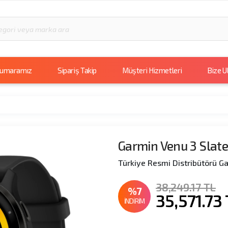
Numaramız
Sipariş Takip
Müşteri Hizmetleri
Bize U
Garmin Venu 3 Slate
Türkiye Resmi Distribütörü Ga
38,249.17 TL
%7
35,571.73
İNDİRİM