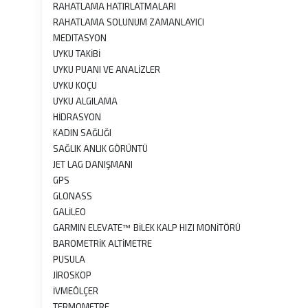
RAHATLAMA HATIRLATMALARI
RAHATLAMA SOLUNUM ZAMANLAYICI
MEDITASYON
UYKU TAKİBİ
UYKU PUANI VE ANALİZLER
UYKU KOÇU
UYKU ALGILAMA
HİDRASYON
KADIN SAĞLIĞI
SAĞLIK ANLIK GÖRÜNTÜ
JET LAG DANIŞMANI
GPS
GLONASS
GALİLEO
GARMIN ELEVATE™ BİLEK KALP HIZI MONİTÖRÜ
BAROMETRİK ALTİMETRE
PUSULA
JİROSKOP
İVMEÖLÇER
TERMOMETRE