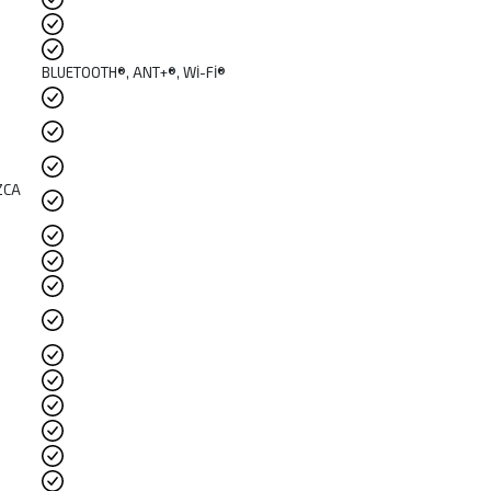
BLUETOOTH®, ANT+®, Wİ-Fİ®
ZCA