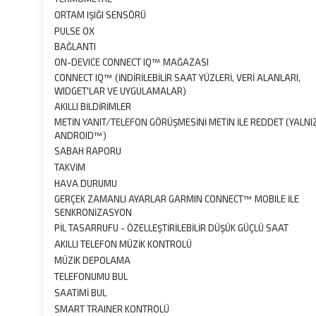
ORTAM IŞIĞI SENSÖRÜ
PULSE OX
BAĞLANTI
ON-DEVICE CONNECT IQ™ MAĞAZASI
CONNECT IQ™ (İNDİRİLEBİLİR SAAT YÜZLERİ, VERİ ALANLARI,
WIDGET'LAR VE UYGULAMALAR)
AKILLI BİLDİRİMLER
METİN YANIT/TELEFON GÖRÜŞMESİNİ METİN İLE REDDET (YALNI
ANDROID™)
SABAH RAPORU
TAKVİM
HAVA DURUMU
GERÇEK ZAMANLI AYARLAR GARMIN CONNECT™ MOBILE İLE
SENKRONİZASYON
PİL TASARRUFU - ÖZELLEŞTİRİLEBİLİR DÜŞÜK GÜÇLÜ SAAT
AKILLI TELEFON MÜZİK KONTROLÜ
MÜZİK DEPOLAMA
TELEFONUMU BUL
SAATİMİ BUL
SMART TRAINER KONTROLÜ