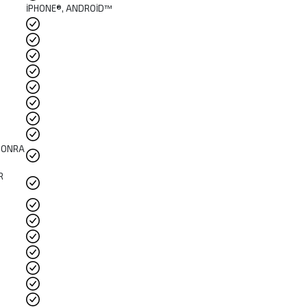
İPHONE®, ANDROİD™
 SONRA
R