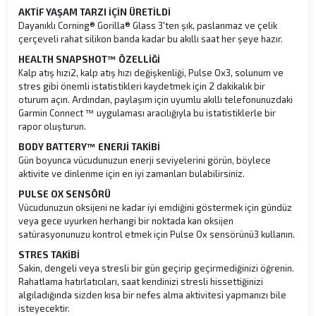
AKTİF YAŞAM TARZI İÇİN ÜRETİLDİ
Dayanıklı Corning® Gorilla® Glass 3'ten şık, paslanmaz ve çelik
çerçeveli rahat silikon banda kadar bu akıllı saat her şeye hazır.
HEALTH SNAPSHOT™ ÖZELLİĞİ
Kalp atış hızı2, kalp atış hızı değişkenliği, Pulse Ox3, solunum ve
stres gibi önemli istatistikleri kaydetmek için 2 dakikalık bir
oturum açın. Ardından, paylaşım için uyumlu akıllı telefonunuzdaki
Garmin Connect ™ uygulaması aracılığıyla bu istatistiklerle bir
rapor oluşturun.
BODY BATTERY™ ENERJİ TAKİBİ
Gün boyunca vücudunuzun enerji seviyelerini görün, böylece
aktivite ve dinlenme için en iyi zamanları bulabilirsiniz.
PULSE OX SENSÖRÜ
Vücudunuzun oksijeni ne kadar iyi emdiğini göstermek için gündüz
veya gece uyurken herhangi bir noktada kan oksijen
satürasyonunuzu kontrol etmek için Pulse Ox sensörünü3 kullanın.
STRES TAKİBİ
Sakin, dengeli veya stresli bir gün geçirip geçirmediğinizi öğrenin.
Rahatlama hatırlatıcıları, saat kendinizi stresli hissettiğinizi
algıladığında sizden kısa bir nefes alma aktivitesi yapmanızı bile
isteyecektir.