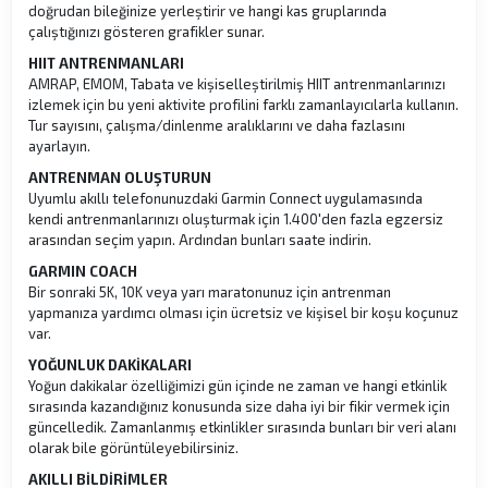
doğrudan bileğinize yerleştirir ve hangi kas gruplarında
çalıştığınızı gösteren grafikler sunar.
HIIT ANTRENMANLARI
AMRAP, EMOM, Tabata ve kişiselleştirilmiş HIIT antrenmanlarınızı
izlemek için bu yeni aktivite profilini farklı zamanlayıcılarla kullanın.
Tur sayısını, çalışma/dinlenme aralıklarını ve daha fazlasını
ayarlayın.
ANTRENMAN OLUŞTURUN
Uyumlu akıllı telefonunuzdaki Garmin Connect uygulamasında
kendi antrenmanlarınızı oluşturmak için 1.400'den fazla egzersiz
arasından seçim yapın. Ardından bunları saate indirin.
GARMIN COACH
Bir sonraki 5K, 10K veya yarı maratonunuz için antrenman
yapmanıza yardımcı olması için ücretsiz ve kişisel bir koşu koçunuz
var.
YOĞUNLUK DAKİKALARI
Yoğun dakikalar özelliğimizi gün içinde ne zaman ve hangi etkinlik
sırasında kazandığınız konusunda size daha iyi bir fikir vermek için
güncelledik. Zamanlanmış etkinlikler sırasında bunları bir veri alanı
olarak bile görüntüleyebilirsiniz.
AKILLI BİLDİRİMLER