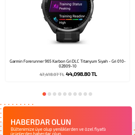
Garmin Forerunner 965 Karbon Gri DLC Titanyum Siyah - Gri 010-
02809-10
44,098.80 TL
47,418.07 TL
HABERDAR OLUN
Bültenimize üye olup yeniliklerden ve özel fiyatlı
ürünlerden haberdar olun.