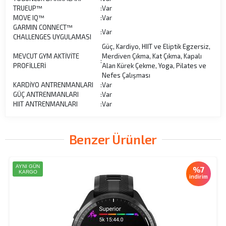
TRUEUP™
:
Var
MOVE IQ™
:
Var
GARMIN CONNECT™
:
Var
CHALLENGES UYGULAMASI
Güç, Kardiyo, HIIT ve Eliptik Egzersiz,
MEVCUT GYM AKTİVİTE
Merdiven Çıkma, Kat Çıkma, Kapalı
:
PROFİLLERİ
Alan Kürek Çekme, Yoga, Pilates ve
Nefes Çalışması
KARDİYO ANTRENMANLARI
:
Var
GÜÇ ANTRENMANLARI
:
Var
HIIT ANTRENMANLARI
:
Var
Benzer Ürünler
AYNI GÜN
%7
KARGO
indirim