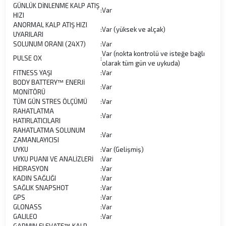
GÜNLÜK DİNLENME KALP ATIŞ
:
Var
HIZI
ANORMAL KALP ATIŞ HIZI
:
Var (yüksek ve alçak)
UYARILARI
SOLUNUM ORANI (24X7)
:
Var
Var (nokta kontrolü ve isteğe bağlı
PULSE OX
:
olarak tüm gün ve uykuda)
FITNESS YAŞI
:
Var
BODY BATTERY™ ENERJİ
:
Var
MONİTÖRÜ
TÜM GÜN STRES ÖLÇÜMÜ
:
Var
RAHATLATMA
:
Var
HATIRLATICILARI
RAHATLATMA SOLUNUM
:
Var
ZAMANLAYICISI
UYKU
:
Var (Gelişmiş)
UYKU PUANI VE ANALİZLERİ
:
Var
HİDRASYON
:
Var
KADIN SAĞLIĞI
:
Var
SAĞLIK SNAPSHOT
:
Var
GPS
:
Var
GLONASS
:
Var
GALILEO
:
Var
GARMIN ELEVATE™ KALP