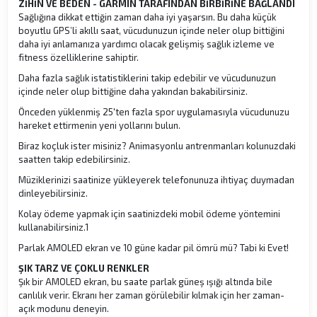
ZİHİN VE BEDEN - GARMIN TARAFINDAN BİRBİRİNE BAĞLANDI
Sağlığına dikkat ettiğin zaman daha iyi yaşarsın. Bu daha küçük
boyutlu GPS’li akıllı saat, vücudunuzun içinde neler olup bittiğini
daha iyi anlamanıza yardımcı olacak gelişmiş sağlık izleme ve
fitness özelliklerine sahiptir.
Daha fazla sağlık istatistiklerini takip edebilir ve vücudunuzun
içinde neler olup bittiğine daha yakından bakabilirsiniz.
Önceden yüklenmiş 25'ten fazla spor uygulamasıyla vücudunuzu
hareket ettirmenin yeni yollarını bulun.
Biraz koçluk ister misiniz? Animasyonlu antrenmanları kolunuzdaki
saatten takip edebilirsiniz.
Müziklerinizi saatinize yükleyerek telefonunuza ihtiyaç duymadan
dinleyebilirsiniz.
Kolay ödeme yapmak için saatinizdeki mobil ödeme yöntemini
kullanabilirsiniz.1
Parlak AMOLED ekran ve 10 güne kadar pil ömrü mü? Tabi ki Evet!
ŞIK TARZ VE ÇOKLU RENKLER
Şık bir AMOLED ekran, bu saate parlak güneş ışığı altında bile
canlılık verir. Ekranı her zaman görülebilir kılmak için her zaman-
açık modunu deneyin.