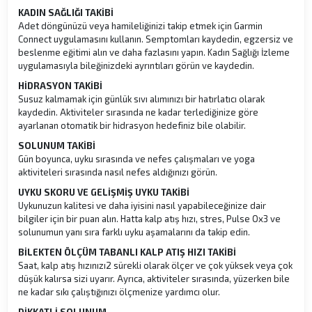
KADIN SAĞLIĞI TAKİBİ
Adet döngünüzü veya hamileliğinizi takip etmek için Garmin
Connect uygulamasını kullanın. Semptomları kaydedin, egzersiz ve
beslenme eğitimi alın ve daha fazlasını yapın. Kadın Sağlığı İzleme
uygulamasıyla bileğinizdeki ayrıntıları görün ve kaydedin.
HİDRASYON TAKİBİ
Susuz kalmamak için günlük sıvı alımınızı bir hatırlatıcı olarak
kaydedin. Aktiviteler sırasında ne kadar terlediğinize göre
ayarlanan otomatik bir hidrasyon hedefiniz bile olabilir.
SOLUNUM TAKİBİ
Gün boyunca, uyku sırasında ve nefes çalışmaları ve yoga
aktiviteleri sırasında nasıl nefes aldığınızı görün.
UYKU SKORU VE GELİŞMİŞ UYKU TAKİBİ
Uykunuzun kalitesi ve daha iyisini nasıl yapabileceğinize dair
bilgiler için bir puan alın. Hatta kalp atış hızı, stres, Pulse Ox3 ve
solunumun yanı sıra farklı uyku aşamalarını da takip edin.
BİLEKTEN ÖLÇÜM TABANLI KALP ATIŞ HIZI TAKİBİ
Saat, kalp atış hızınızı2 sürekli olarak ölçer ve çok yüksek veya çok
düşük kalırsa sizi uyarır. Ayrıca, aktiviteler sırasında, yüzerken bile
ne kadar sıkı çalıştığınızı ölçmenize yardımcı olur.
DİKKATLİ SOLUNUM