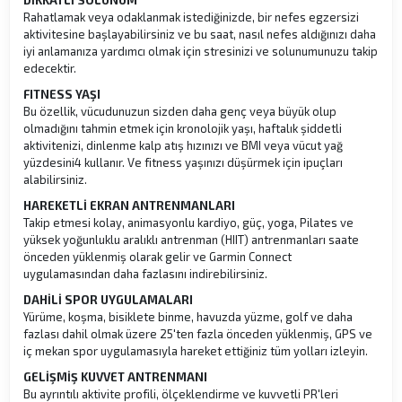
Rahatlamak veya odaklanmak istediğinizde, bir nefes egzersizi
aktivitesine başlayabilirsiniz ve bu saat, nasıl nefes aldığınızı daha
iyi anlamanıza yardımcı olmak için stresinizi ve solunumunuzu takip
edecektir.
FITNESS YAŞI
Bu özellik, vücudunuzun sizden daha genç veya büyük olup
olmadığını tahmin etmek için kronolojik yaşı, haftalık şiddetli
aktivitenizi, dinlenme kalp atış hızınızı ve BMI veya vücut yağ
yüzdesini4 kullanır. Ve fitness yaşınızı düşürmek için ipuçları
alabilirsiniz.
HAREKETLİ EKRAN ANTRENMANLARI
Takip etmesi kolay, animasyonlu kardiyo, güç, yoga, Pilates ve
yüksek yoğunluklu aralıklı antrenman (HIIT) antrenmanları saate
önceden yüklenmiş olarak gelir ve Garmin Connect
uygulamasından daha fazlasını indirebilirsiniz.
DAHİLİ SPOR UYGULAMALARI
Yürüme, koşma, bisiklete binme, havuzda yüzme, golf ve daha
fazlası dahil olmak üzere 25'ten fazla önceden yüklenmiş, GPS ve
iç mekan spor uygulamasıyla hareket ettiğiniz tüm yolları izleyin.
GELİŞMİŞ KUVVET ANTRENMANI
Bu ayrıntılı aktivite profili, ölçeklendirme ve kuvvetli PR'leri