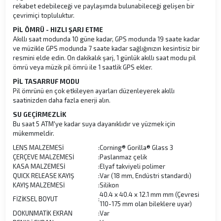
rekabet edebileceği ve paylaşımda bulunabileceği gelişen bir
çevrimiçi topluluktur.
PİL ÖMRÜ - HIZLI ŞARJ ETME
Akıllı saat modunda 10 güne kadar, GPS modunda 19 saate kadar
ve müzikle GPS modunda 7 saate kadar sağlığınızın kesintisiz bir
resmini elde edin. On dakikalık şarj, 1 günlük akıllı saat modu pil
ömrü veya müzik pil ömrü ile 1 saatlik GPS ekler.
PİL TASARRUF MODU
Pil ömrünü en çok etkileyen ayarları düzenleyerek akıllı
saatinizden daha fazla enerji alın.
SU GEÇİRMEZLİK
Bu saat 5 ATM'ye kadar suya dayanıklıdır ve yüzmek için
mükemmeldir.
LENS MALZEMESİ
:
Corning® Gorilla® Glass 3
ÇERÇEVE MALZEMESİ
:
Paslanmaz çelik
KASA MALZEMESİ
:
Elyaf takviyeli polimer
QUICK RELEASE KAYIŞ
:
Var (18 mm, Endüstri standardı)
KAYIŞ MALZEMESİ
:
Silikon
40.4 x 40.4 x 12.1 mm mm (Çevresi
FİZİKSEL BOYUT
:
110-175 mm olan bileklere uyar)
DOKUNMATİK EKRAN
:
Var