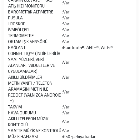
:
Var
ATIŞ HIZI MONİTÖRÜ
BAROMETRİK ALTİMETRE
:
Var
PUSULA
:
Var
JİROSKOP
:
Var
İVMEÖLÇER
:
Var
TERMOMETRE
:
Var
ORTAM IŞIK SENSÖRÜ
:
Var
BAĞLANTI
:
Bluetooth®, ANT+®, Wi-Fi®
CONNECT IQ™ (İNDİRİLEBİLİR
SAAT YÜZLERİ, VERİ
:
Var
ALANLARI, WIDGETLER VE
UYGULAMALAR)
AKILLI BİLDİRİMLER
:
Var
METİN YANITI / TELEFON
ARAMASINI METİN İLE
:
Var
REDDET (YALNIZCA ANDROID
™)
TAKVİM
:
Var
HAVA DURUMU
:
Var
AKILLI TELEFON MÜZİK
:
Var
KONTROLÜ
SAATTE MÜZİK VE KONTROLÜ
:
Var
MÜZİK HAFIZASI
:
650 şarkıya kadar