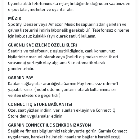
Uyumlu akıllı telefonunuzla eşleştirildiğinde doğrudan saatinizden
e-postalar, metinler ve uyarılar alın.
MÜZİK
Spotify, Deezer veya Amazon Music hesaplarınızdan şarkıları ve
çalma listelerini indirin (abonelik gerekebilir). Telefonsuz dinleme
için kablosuz kulaklık (ayrı olarak satılır) kullanın.
GÜVENLİK VE İZLEME ÖZELLİKLERİ
Saatiniz ve telefonunuz eşleştirildiğinde, canlı konumunuz
kişilerinize manuel olarak veya (belirli dış mekan etkinlikleri
sırasında) yerleşik olay algılama5 ile otomatik olarak
gönderilebilir.
GARMIN PAY
Katılan sağlayıcılar aracılığıyla Garmin Pay temassız ödeme1
yapabilirsiniz. (mobil ödeme yöntemi olarak kullanımına izin
verilen ülkelerde geçerlidir)
CONNECT IQ STORE BAĞLANTISI
Özel saat yüzleri indirin, veri alanları ekleyin ve Connect IQ
Store'dan uygulamalar edinin
GARMIN CONNECT İLE SENKRONİZASYON
Sağlık ve fitness bilgilerinizi tek bir yerde görün. Garmin Connect
uygulaması, hareket halindeki insanların bağlantı kurabileceği,