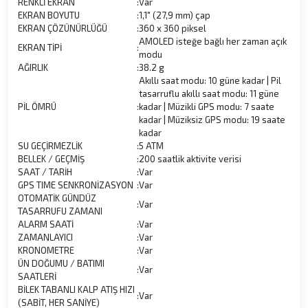
RENKLİ EKRAN
:
Var
EKRAN BOYUTU
:
1,1" (27,9 mm) çap
EKRAN ÇÖZÜNÜRLÜĞÜ
:
360 x 360 piksel
AMOLED isteğe bağlı her zaman açık
EKRAN TİPİ
:
modu
AĞIRLIK
:
38.2 g
Akıllı saat modu: 10 güne kadar | Pil
tasarruflu akıllı saat modu: 11 güne
PİL ÖMRÜ
:
kadar | Müzikli GPS modu: 7 saate
kadar | Müziksiz GPS modu: 19 saate
kadar
SU GEÇİRMEZLİK
:
5 ATM
BELLEK / GEÇMİŞ
:
200 saatlik aktivite verisi
SAAT / TARİH
:
Var
GPS TIME SENKRONİZASYON
:
Var
OTOMATİK GÜNDÜZ
:
Var
TASARRUFU ZAMANI
ALARM SAATİ
:
Var
ZAMANLAYICI
:
Var
KRONOMETRE
:
Var
ÜN DOĞUMU / BATIMI
:
Var
SAATLERİ
BİLEK TABANLI KALP ATIŞ HIZI
:
Var
(SABİT, HER SANİYE)