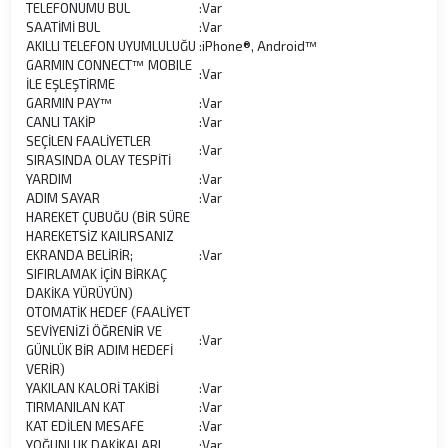
TELEFONUMU BUL
:
Var
SAATİMİ BUL
:
Var
AKILLI TELEFON UYUMLULUĞU
:
iPhone®, Android™
GARMIN CONNECT™ MOBILE
:
Var
İLE EŞLEŞTİRME
GARMIN PAY™
:
Var
CANLI TAKİP
:
Var
SEÇİLEN FAALİYETLER
:
Var
SIRASINDA OLAY TESPİTİ
YARDIM
:
Var
ADIM SAYAR
:
Var
HAREKET ÇUBUĞU (BİR SÜRE
HAREKETSİZ KAILIRSANIZ
EKRANDA BELİRİR;
:
Var
SIFIRLAMAK İÇİN BİRKAÇ
DAKİKA YÜRÜYÜN)
OTOMATİK HEDEF (FAALİYET
SEVİYENİZİ ÖĞRENİR VE
:
Var
GÜNLÜK BİR ADIM HEDEFİ
VERİR)
YAKILAN KALORİ TAKİBİ
:
Var
TIRMANILAN KAT
:
Var
KAT EDİLEN MESAFE
:
Var
YOĞUNLUK DAKİKALARI
:
Var