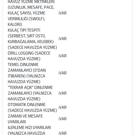
HAVUZ YÜZME METRİKLERİ
(UZUNLUK, MESAFE, PACE,
KULAÇ SAYISI, YÜZME
:
VAR
VERİMLİLİĞİ (SWOLF),
KALORİ)
KULAÇ TİPİ TESPİTİ
(SERBEST, SIRT ÜSTÜ,
:
VAR
KURBAĞALAMA, KELEBEK)
(SADECE HAVUZDA YÜZME)
DRILL LOGGING (SADECE
:
VAR
HAVUZDA YÜZME)
TEMEL DİNLENME
ZAMANLAYICI (0'DAN
:
VAR
İTİBAREN) (YALNIZCA
HAVUZDA YÜZME)
"TEKRAR AÇIK" DİNLENME
ZAMANLAYICI (YALNIZCA
:
VAR
HAVUZDA YÜZME)
OTOMATİK DİNLENME
:
VAR
(SADECE HAVUZDA YÜZME)
ZAMAN VE MESAFE
:
VAR
UYARILARI
İLERLEME HIZI UYARILARI
(YALNIZCA HAVUZDA
:
VAR