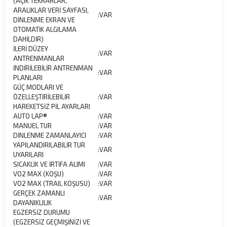
(AÇIK TEKRARLAR,
ARALIKLAR VERİ SAYFASI,
:
VAR
DİNLENME EKRAN VE
OTOMATİK ALGILAMA
DAHİLDİR)
İLERİ DÜZEY
:
VAR
ANTRENMANLAR
İNDİRİLEBİLİR ANTRENMAN
:
VAR
PLANLARI
GÜÇ MODLARI VE
ÖZELLEŞTİRİLEBİLİR
:
VAR
HAREKETSİZ PİL AYARLARI
AUTO LAP®
:
VAR
MANUEL TUR
:
VAR
DİNLENME ZAMANLAYICI
:
VAR
YAPILANDIRILABİLİR TUR
:
VAR
UYARILARI
SICAKLIK VE İRTİFA ALIMI
:
VAR
VO2 MAX (KOŞU)
:
VAR
VO2 MAX (TRAIL KOŞUSU)
:
VAR
GERÇEK ZAMANLI
:
VAR
DAYANIKLILIK
EGZERSİZ DURUMU
(EGZERSİZ GEÇMİŞİNİZİ VE