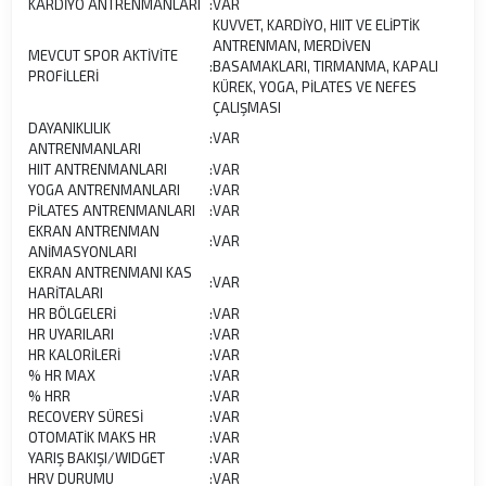
KARDİYO ANTRENMANLARI
:
VAR
KUVVET, KARDİYO, HIIT VE ELİPTİK
ANTRENMAN, MERDİVEN
MEVCUT SPOR AKTİVİTE
:
BASAMAKLARI, TIRMANMA, KAPALI
PROFİLLERİ
KÜREK, YOGA, PİLATES VE NEFES
ÇALIŞMASI
DAYANIKLILIK
:
VAR
ANTRENMANLARI
HIIT ANTRENMANLARI
:
VAR
YOGA ANTRENMANLARI
:
VAR
PİLATES ANTRENMANLARI
:
VAR
EKRAN ANTRENMAN
:
VAR
ANİMASYONLARI
EKRAN ANTRENMANI KAS
:
VAR
HARİTALARI
HR BÖLGELERİ
:
VAR
HR UYARILARI
:
VAR
HR KALORİLERİ
:
VAR
% HR MAX
:
VAR
% HRR
:
VAR
RECOVERY SÜRESİ
:
VAR
OTOMATİK MAKS HR
:
VAR
YARIŞ BAKIŞI/WIDGET
:
VAR
HRV DURUMU
:
VAR