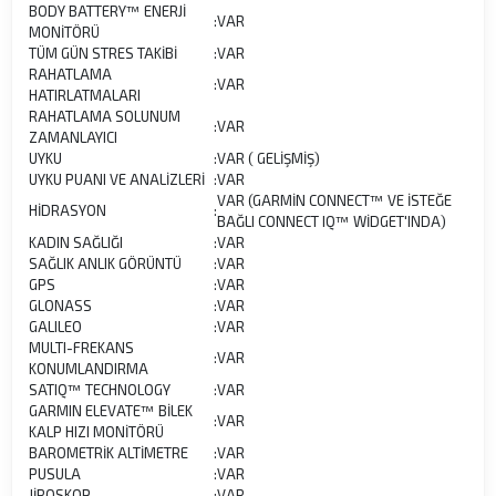
BODY BATTERY™ ENERJİ
:
VAR
MONİTÖRÜ
TÜM GÜN STRES TAKİBİ
:
VAR
RAHATLAMA
:
VAR
HATIRLATMALARI
RAHATLAMA SOLUNUM
:
VAR
ZAMANLAYICI
UYKU
:
VAR ( GELİŞMİŞ)
UYKU PUANI VE ANALİZLERİ
:
VAR
VAR (GARMİN CONNECT™ VE İSTEĞE
HİDRASYON
:
BAĞLI CONNECT IQ™ WİDGET'INDA)
KADIN SAĞLIĞI
:
VAR
SAĞLIK ANLIK GÖRÜNTÜ
:
VAR
GPS
:
VAR
GLONASS
:
VAR
GALILEO
:
VAR
MULTI-FREKANS
:
VAR
KONUMLANDIRMA
SATIQ™ TECHNOLOGY
:
VAR
GARMIN ELEVATE™ BİLEK
:
VAR
KALP HIZI MONİTÖRÜ
BAROMETRİK ALTİMETRE
:
VAR
PUSULA
:
VAR
JİROSKOP
:
VAR