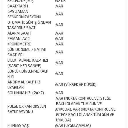
BELLEK/GEÇMİŞ
:
32 GB
SAAT/TARİH
:
VAR
GPS ZAMAN
:
VAR
SENKRONİZASYONU
OTOMATİK GÜN IŞIĞINDAN
:
VAR
TASARRUF SAATİ
ALARM SAATİ
:
VAR
ZAMANLAYICI
:
VAR
KRONOMETRE
:
VAR
GÜN DOĞUMU / BATIMI
:
VAR
SAATLERİ
BİLEK TABANLI KALP HIZI
:
VAR
(SABİT, HER SANİYE)
GÜNLÜK DİNLENME KALP
:
VAR
HIZI
ANORMAL KALP HIZI
:
VAR (YÜKSEK VE DÜŞÜK)
UYARILARI
SOLUNUM HIZI (24X7)
:
VAR
VAR (NOKTA KONTROL VE İSTEĞE
BAĞLI OLARAK TÜM GÜN VE
PULSE OX KAN OKSİJEN
:
UYKUDA), VAR (NOKTA KONTROL VE
SATURASYONU
İSTEĞE BAĞLI OLARAK TÜM GÜN VE
UYKUDA)
FITNESS YAŞI
:
VAR (UYGULAMADA)