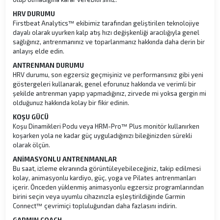
HRV DURUMU
Firstbeat Analytics™ ekibimiz tarafından geliştirilen teknolojiye
dayalı olarak uyurken kalp atış hızı değişkenliği aracılığıyla genel
sağlığınız, antrenmanınız ve toparlanmanız hakkında daha derin bir
anlayış elde edin.
ANTRENMAN DURUMU
HRV durumu, son egzersiz geçmişiniz ve performansınız gibi yeni
göstergeleri kullanarak, genel eforunuz hakkında ve verimli bir
şekilde antrenman yapıp yapmadığınız, zirvede mi yoksa gergin mi
olduğunuz hakkında kolay bir fikir edinin.
KOŞU GÜCÜ
Koşu Dinamikleri Podu veya HRM-Pro™ Plus monitör kullanırken
koşarken yola ne kadar güç uyguladığınızı bileğinizden sürekli
olarak ölçün.
ANİMASYONLU ANTRENMANLAR
Bu saat, izleme ekranında görüntüleyebileceğiniz, takip edilmesi
kolay, animasyonlu kardiyo, güç, yoga ve Pilates antrenmanları
içerir. Önceden yüklenmiş animasyonlu egzersiz programlarından
birini seçin veya uyumlu cihazınızla eşleştirildiğinde Garmin
Connect™ çevrimiçi topluluğundan daha fazlasını indirin.
GARMIN COACH