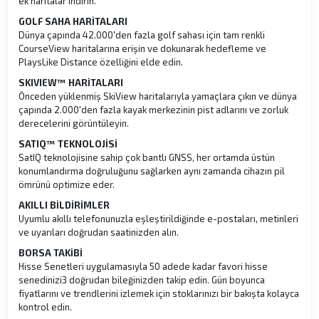
ek haritalar indirin.
GOLF SAHA HARİTALARI
Dünya çapında 42.000'den fazla golf sahası için tam renkli
CourseView haritalarına erişin ve dokunarak hedefleme ve
PlaysLike Distance özelliğini elde edin.
SKIVIEW™ HARİTALARI
Önceden yüklenmiş SkiView haritalarıyla yamaçlara çıkın ve dünya
çapında 2.000'den fazla kayak merkezinin pist adlarını ve zorluk
derecelerini görüntüleyin.
SATIQ™ TEKNOLOJİSİ
SatIQ teknolojisine sahip çok bantlı GNSS, her ortamda üstün
konumlandırma doğruluğunu sağlarken aynı zamanda cihazın pil
ömrünü optimize eder.
AKILLI BİLDİRİMLER
Uyumlu akıllı telefonunuzla eşleştirildiğinde e-postaları, metinleri
ve uyarıları doğrudan saatinizden alın.
BORSA TAKİBİ
Hisse Senetleri uygulamasıyla 50 adede kadar favori hisse
senedinizi3 doğrudan bileğinizden takip edin. Gün boyunca
fiyatlarını ve trendlerini izlemek için stoklarınızı bir bakışta kolayca
kontrol edin.