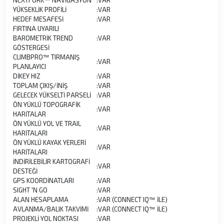
YÜKSEKLİK PROFİLİ
:
VAR
HEDEF MESAFESİ
:
VAR
FIRTINA UYARILI
BAROMETRİK TREND
:
VAR
GÖSTERGESİ
CLIMBPRO™ TIRMANIŞ
:
VAR
PLANLAYICI
DİKEY HIZ
:
VAR
TOPLAM ÇIKIŞ/İNİŞ
:
VAR
GELECEK YÜKSELTİ PARSELİ
:
VAR
ÖN YÜKLÜ TOPOGRAFİK
:
VAR
HARİTALAR
ÖN YÜKLÜ YOL VE TRAIL
:
VAR
HARİTALARI
ÖN YÜKLÜ KAYAK YERLERİ
:
VAR
HARİTALARI
İNDİRİLEBİLİR KARTOGRAFİ
:
VAR
DESTEĞİ
GPS KOORDİNATLARI
:
VAR
SIGHT 'N GO
:
VAR
ALAN HESAPLAMA
:
VAR (CONNECT IQ™ İLE)
AVLANMA/BALIK TAKVİMİ
:
VAR (CONNECT IQ™ İLE)
PROJEKLİ YOL NOKTASI
:
VAR