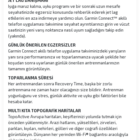
JET LAG DANIŞMANI
Işığa maruz kalma, uyku programı ve bir sonraki uzun mesafe
seyahatinizde egzersiz konusunda rehberlik ederek jet lag
etkilerini en aza indirmeye yardımcı olun. Garmin Connect™ akıllı
telefon uygulaması takvimine seyahat ayrıntılarınızı girin ve vücut
saatinizin yeni varış noktanıza nasıl uyum sağladığını takip edin
(yakında).
GÜNLÜK ÖNERİLEN EGZERSİZLER
Garmin Connect akıllı telefon uygulama takviminizdeki yarışların
yanı sıra performansınıza ve toparlanmanıza uyacak şekilde her
koşudan sonra uyarlanan günlük önerilen antrenmanlarınızın
tamamını görüntüleyin.
TOPARLANMA SÜRESİ
Her antrenmandan sonra Recovery Time, başka bir zorlu
antrenmana ne zaman hazır olacağınızı size bildirir. Antrenman
yoğunluğunu ve stres, günlük aktivite ve uyku gibi faktörleri bile
hesaba katar.
MULTI KITA TOPOGRAFİK HARİTALAR
TopoActive Avrupa haritaları, keşiflerinizi yolunda tutmak için
önceden yüklenmiştir. Arazi hatlarını, yükseltileri, zirveleri,
parkları, kıyıları, nehirleri, gölleri ve diğer coğrafi özellikleri
görüntüleyin. Dünyanın her yerinden Wi-Fi® bağlantısı aracılığıyla