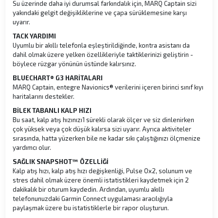
Su üzerinde daha iyi durumsal farkındalık için, MARQ Captain sizi
yakındaki gelgit değişikliklerine ve çapa sürüklemesine karşı
uyarır.
TACK YARDIMI
Uyumlu bir akıllı telefonla eşleştirildiğinde, kontra asistanı da
dahil olmak üzere yelken özellikleriyle taktiklerinizi geliştirin -
böylece rüzgar yönünün üstünde kalırsınız.
BLUECHART® G3 HARİTALARI
MARQ Captain, entegre Navionics® verilerini içeren birinci sınıf kıyı
haritalarını destekler.
BİLEK TABANLI KALP HIZI
Bu saat, kalp atış hızınızı1 sürekli olarak ölçer ve siz dinlenirken
çok yüksek veya çok düşük kalırsa sizi uyarır. Ayrıca aktiviteler
sırasında, hatta yüzerken bile ne kadar sıkı çalıştığınızı ölçmenize
yardımcı olur.
SAĞLIK SNAPSHOT™ ÖZELLİĞİ
Kalp atış hızı, kalp atış hızı değişkenliği, Pulse Ox2, solunum ve
stres dahil olmak üzere önemli istatistikleri kaydetmek için 2
dakikalık bir oturum kaydedin. Ardından, uyumlu akıllı
telefonunuzdaki Garmin Connect uygulaması aracılığıyla
paylaşmak üzere bu istatistiklerle bir rapor oluşturun.