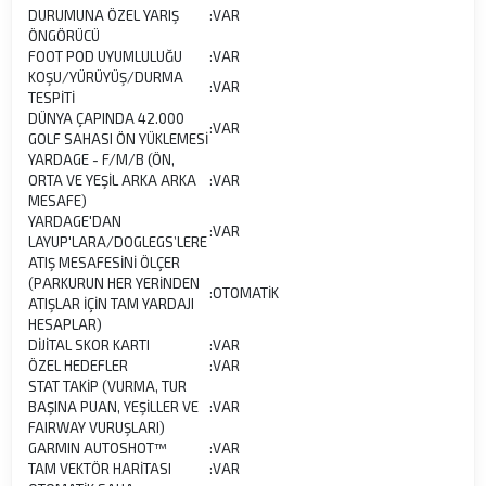
DURUMUNA ÖZEL YARIŞ
:
VAR
ÖNGÖRÜCÜ
FOOT POD UYUMLULUĞU
:
VAR
KOŞU/YÜRÜYÜŞ/DURMA
:
VAR
TESPİTİ
DÜNYA ÇAPINDA 42.000
:
VAR
GOLF SAHASI ÖN YÜKLEMESİ
YARDAGE - F/M/B (ÖN,
ORTA VE YEŞİL ARKA ARKA
:
VAR
MESAFE)
YARDAGE'DAN
:
VAR
LAYUP'LARA/DOGLEGS’LERE
ATIŞ MESAFESİNİ ÖLÇER
(PARKURUN HER YERİNDEN
:
OTOMATİK
ATIŞLAR İÇİN TAM YARDAJI
HESAPLAR)
DİJİTAL SKOR KARTI
:
VAR
ÖZEL HEDEFLER
:
VAR
STAT TAKİP (VURMA, TUR
BAŞINA PUAN, YEŞİLLER VE
:
VAR
FAIRWAY VURUŞLARI)
GARMIN AUTOSHOT™
:
VAR
TAM VEKTÖR HARİTASI
:
VAR