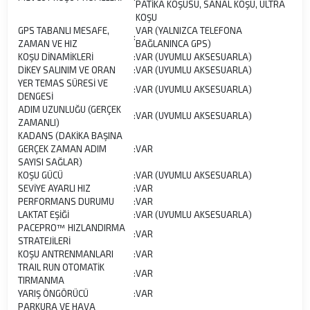
PATİKA KOŞUSU, SANAL KOŞU, ULTRA
KOŞU
GPS TABANLI MESAFE,
VAR (YALNIZCA TELEFONA
:
ZAMAN VE HIZ
BAĞLANINCA GPS)
KOŞU DİNAMİKLERİ
:
VAR (UYUMLU AKSESUARLA)
DİKEY SALINIM VE ORAN
:
VAR (UYUMLU AKSESUARLA)
YER TEMAS SÜRESİ VE
:
VAR (UYUMLU AKSESUARLA)
DENGESİ
ADIM UZUNLUĞU (GERÇEK
:
VAR (UYUMLU AKSESUARLA)
ZAMANLI)
KADANS (DAKİKA BAŞINA
GERÇEK ZAMAN ADIM
:
VAR
SAYISI SAĞLAR)
KOŞU GÜCÜ
:
VAR (UYUMLU AKSESUARLA)
SEVİYE AYARLI HIZ
:
VAR
PERFORMANS DURUMU
:
VAR
LAKTAT EŞİĞİ
:
VAR (UYUMLU AKSESUARLA)
PACEPRO™ HIZLANDIRMA
:
VAR
STRATEJİLERİ
KOŞU ANTRENMANLARI
:
VAR
TRAIL RUN OTOMATİK
:
VAR
TIRMANMA
YARIŞ ÖNGÖRÜCÜ
:
VAR
PARKURA VE HAVA