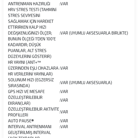
ANTRENMAN HAZIRLIĞI
:
VAR
HRV STRES TESTİ (TAHMİNİ
STRES SEVİYESİNİ
SAĞLAMAK İÇİN HAREKET
ETTİRİRKEN KALP HIZI
DEĞİŞKENLİĞİNİZİ ÖLÇER;
:
VAR (UYUMLU AKSESUARLA BİRLİKTE)
BUNUN ÖLÇEĞİ 1'DEN 100'E
KADARDIR; DÜŞÜK
PUANLAR, ALT STRES
DÜZEYLERİNİ GÖSTERİR)
HR YAYINI (ANT+™
ÜZERİNDEN EŞLİ CİHAZLARA
:
VAR
HR VERİLERİNİ YAYINLAR)
SOLUNUM HIZI (EGZERSİZ
:
VAR (UYUMLU AKSESUARLA)
SIRASINDA)
GPS HIZI VE MESAFE
:
VAR
ÖZELLEŞTİRİLEBİLİR
:
VAR
EKRAN(LAR)
ÖZELLEŞTİRİLEBİLİR AKTİVİTE
:
VAR
PROFİLLERİ
AUTO PAUSE®
:
VAR
INTERVAL ANTRENMANI
:
VAR
GELİŞTİRİLMİŞ INTERVAL