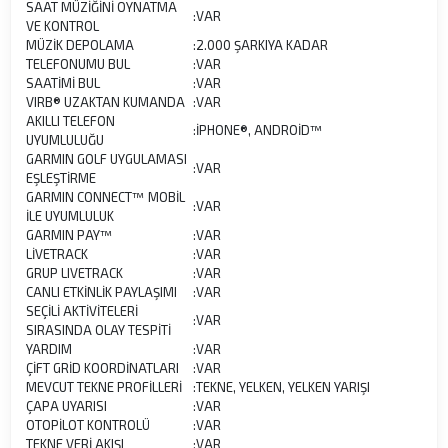
SAAT MÜZİĞİNİ OYNATMA
:
VAR
VE KONTROL
MÜZİK DEPOLAMA
:
2.000 ŞARKIYA KADAR
TELEFONUMU BUL
:
VAR
SAATİMİ BUL
:
VAR
VIRB® UZAKTAN KUMANDA
:
VAR
AKILLI TELEFON
:
İPHONE®, ANDROİD™
UYUMLULUĞU
GARMIN GOLF UYGULAMASI
:
VAR
EŞLEŞTİRME
GARMIN CONNECT™ MOBİL
:
VAR
İLE UYUMLULUK
GARMIN PAY™
:
VAR
LİVETRACK
:
VAR
GRUP LIVETRACK
:
VAR
CANLI ETKİNLİK PAYLAŞIMI
:
VAR
SEÇİLİ AKTİVİTELERİ
:
VAR
SIRASINDA OLAY TESPİTİ
YARDIM
:
VAR
ÇİFT GRİD KOORDİNATLARI
:
VAR
MEVCUT TEKNE PROFİLLERİ
:
TEKNE, YELKEN, YELKEN YARIŞI
ÇAPA UYARISI
:
VAR
OTOPİLOT KONTROLÜ
:
VAR
TEKNE VERİ AKIŞI
:
VAR