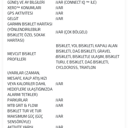
GÜNEŞ VE AY BİLGİLERİ
:
VAR (CONNECT IQ ™ İLE)
XERO™ KONUMLARI
:
VAR
GPS AKTİVİTESİ
:
VAR
GELGİT
:
VAR
GARMIN BİSİKLET HARİTASI
(YÖNLENDİRİLEBİLİR
:
VAR (ÇOK BÖLGELİ)
BİSİKLETE ÖZEL SOKAK
HARİTASI)
BİSİKLET, YOL BİSİKLETİ, KAPALI ALAN
BİSİKLETİ, DAĞ BİSİKLETİ, GRAVEL
MEVCUT BİSİKLET
:
BİSİKLETİ, BİSİKLETLE ULAŞIM, BİSİKLET
PROFİLLERİ
TURU, E BİSİKLET, DAĞ BİSİKLETİ,
CYCLOCROSS, TRİATLON
UYARILAR (ZAMAN,
MESAFE, KALP ATIŞ HIZI
VEYA KALORİLER DAHİL
:
VAR
HEDEFLERE ULAŞTIĞINIZDA
ALARMI TETİKLER)
PARKURLAR
:
VAR
MTB GRİT & FLOW
:
VAR
BİSİKLET TUR VE TUR
MAKSİMUM GÜÇ (GÜÇ
:
VAR
SENSÖRÜYLE)
AKTİVİTE YARIŞI
:
VAR