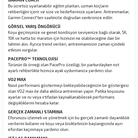
Bu ücretsiz uyarlanabilir eğitim planları, uzman koçların
rehberliğini içerir ve size ve hedeflerinize uyarlanır. Antrenmanlar,
Garmin Connect'ten saatinizle doğrudan senkronize edilir.
GÖRSEL YARIŞ ÖNGÖRÜCÜ
Koşu geçmişinize ve genel kondisyon seviyenize bağlı olarak, 5K,
10K ve hatta bir maraton için hızınızın ne olabileceğine dair bir
tahmin alın. Ayrıca trend verileri, antrenmanınızın zaman içindeki
etkisini vurgular.
PACEPRO™ TEKNOLOJİSİ
Türünün ilk örneği olan PacePro özelliği, bir parkurdayken not
ayarlı rehberlikle hızınıza ayak uydurmanıza yardımcı olur.
VO2 MAX
Nasıl performans göstermeyi bekleyebileceğinizin bir göstergesi
olan VO2 max ile daha akıllıca antrenman yapın. Patika koşusunu
ayarlar ve ısı veya irtifadan kaynaklanabilecek performans
değişikliklerini hesaba katar.
GERÇEK ZAMANLI STAMINA
Eforunuzu izlemek ve yönetmek için bu gerçek zamanlı dayanıklılık
verilerini kullanın ve koşu veya bisikletinizin başlangıcında aşırı
efordan kaçınmaya yardımcı olun.