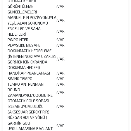
OTOMATİK SAHA
GÖRÜNTÜLEME
:
VAR
GÜNCELLEMELERİ
MANUEL PİN POZİSYONUYLA
:
VAR
YEŞİL ALAN GÖRÜNÜMÜ
ENGELLER VE SAHA
:
VAR
HEDEFLERİ
PİNPOİNTER
:
VAR
PLAYSLIKE MESAFE
:
VAR
DOKUNMATİK HEDEFLEME
(İSTENEN NOKTAYA UZAKLIĞI
:
VAR
GÖRMEK İÇİN EKRANDA
DOKUNMA HEDEFİ)
HANDİKAP PUANLAMASI
:
VAR
SWING TEMPO
:
VAR
TEMPO ANTRENMANI
:
VAR
ROUND
:
VAR
ZAMANLAYICI/ODOMETRE
OTOMATİK GOLF SOPASI
İZLEME UYUMLULUĞU
:
VAR
(AKSESUAR GEREKTİRİR)
RÜZGAR HIZI VE YÖNÜ (
GARMİN GOLF
:
VAR
UYGULAMASINA BAĞLANTI