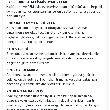
UYKU PUANI VE GELİŞMİŞ UYKU İZLEME
Hafif, derin ve REM uyku evrelerinizin tam dökümünü alın1. Hepsini
uyku puanınızı ve içgörülerinizi içeren özel bir pencere öğesinde
görüntüleyin.
BODY BATTERY™ ENERJİ İZLEME
Ne zaman aktif olmaya hazır olduğunuzu veya ne zaman
dinlenmeniz gerekebileceğini ölçmek için kalp atış hızı
değişkenliği, stres, uyku ve diğer verileri kullanarak vücudunuzun
enerji rezervlerini optimize edin.
STRES TAKİBİ
Stres düzeyi puanınızı hesaplamak için kalp atış hızı değişkenliği
kullanılır, böylece sakin, dengeli veya stresli bir gün geçirip
geçirmediğinizi görebilirsiniz.
SPOR UYGULAMALARI
Arazi koşusu, yüzme, koşma, bisiklete binme, yürüyüş, kürek
çekme, kayak, golf, sörf, iç mekan tırmanışı ve daha fazlası için
önceden yüklenmiş aktivite profillerini kullanın.
ANTRENMAN HAZIRLIĞI
Uyandığınız andan itibaren uyku kalitenize, toparlanmanıza,
egzersiz yükünüze ve daha fazlasına dayalı olarak bir hazırlık
puanı alın, böylece zor mu yoksa ağırdan mı almak için iyi bir gün
olup olmadığına karar verebilirsiniz.