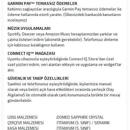
GARMIN PAY™ TEMASSIZ ÖDEMELER
Katılımcı sağlayıcılar aracılığıyla Garmin Pay temassız ödemeler ile
ödeme hatlarında esinti yaratın. (Ülkenizdeki bankacılık kanunlarını
inceleyiniz)
MÜZİK UYGULAMALARI
Spotify, Deezer veya Amazon Music hesaplarınızdan şarkılar ve
çalma listeleri indirin (abonelik gerekebilir). Telefonsuz dinleme
için kablosuz kulaklığınızı kullanın.
CONNECT IQ™ MAĞAZASI
Uyumlu cihazınızla eşleştirildiğinde Connect IQ Store'dan özel
saat yüzleri indirin, veri alanları ekleyin ve uygulama ve widget'lar
alın.
GÜVENLİK VE TAKİP ÖZELLİKLERİ
Saatiniz ve telefonunuz eşleştirildiğinde, kişilerinize manuel
olarak veya belirli açık hava etkinlikleri sırasında yerleşik Olay
Algılama5 ile otomatik olarak canlı konumunuzla birlikte bir mesaj
gönderilebilir.
LENS MALZEMESİ
:
DOMED SAPPHİRE CRYSTAL
ÇERÇEVE MALZEMESİ
:
TİTANYUM (5. SINIF) / SERAMİK
KASA MALZEMESİ
:
TİTANYUM (5. SINIF)