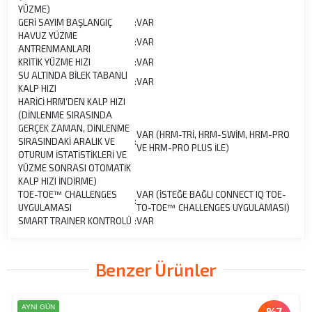
YÜZME)
GERİ SAYIM BAŞLANGIÇ
:
VAR
HAVUZ YÜZME
:
VAR
ANTRENMANLARI
KRİTİK YÜZME HIZI
:
VAR
SU ALTINDA BİLEK TABANLI
:
VAR
KALP HIZI
HARİCİ HRM'DEN KALP HIZI
(DİNLENME SIRASINDA
GERÇEK ZAMAN, DİNLENME
VAR (HRM-TRİ, HRM-SWİM, HRM-PRO
SIRASINDAKİ ARALIK VE
:
VE HRM-PRO PLUS İLE)
OTURUM İSTATİSTİKLERİ VE
YÜZME SONRASI OTOMATİK
KALP HIZI İNDİRME)
TOE-TOE™ CHALLENGES
VAR (İSTEĞE BAĞLI CONNECT IQ TOE-
:
UYGULAMASI
TO-TOE™ CHALLENGES UYGULAMASI)
SMART TRAINER KONTROLÜ
:
VAR
Benzer Ürünler
AYNI GÜN
%7