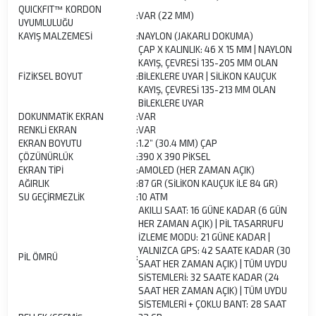
QUICKFIT™ KORDON
:
VAR (22 MM)
UYUMLULUĞU
KAYIŞ MALZEMESİ
:
NAYLON (JAKARLI DOKUMA)
ÇAP X KALINLIK: 46 X 15 MM | NAYLON
KAYIŞ, ÇEVRESİ 135-205 MM OLAN
FİZİKSEL BOYUT
:
BİLEKLERE UYAR | SİLİKON KAUÇUK
KAYIŞ, ÇEVRESİ 135-213 MM OLAN
BİLEKLERE UYAR
DOKUNMATİK EKRAN
:
VAR
RENKLİ EKRAN
:
VAR
EKRAN BOYUTU
:
1.2” (30.4 MM) ÇAP
ÇÖZÜNÜRLÜK
:
390 X 390 PİKSEL
EKRAN TİPİ
:
AMOLED (HER ZAMAN AÇIK)
AĞIRLIK
:
87 GR (SİLİKON KAUÇUK İLE 84 GR)
SU GEÇİRMEZLİK
:
10 ATM
AKILLI SAAT: 16 GÜNE KADAR (6 GÜN
HER ZAMAN AÇIK) | PİL TASARRUFU
İZLEME MODU: 21 GÜNE KADAR |
YALNIZCA GPS: 42 SAATE KADAR (30
PİL ÖMRÜ
:
SAAT HER ZAMAN AÇIK) | TÜM UYDU
SİSTEMLERİ: 32 SAATE KADAR (24
SAAT HER ZAMAN AÇIK) | TÜM UYDU
SİSTEMLERİ + ÇOKLU BANT: 28 SAAT