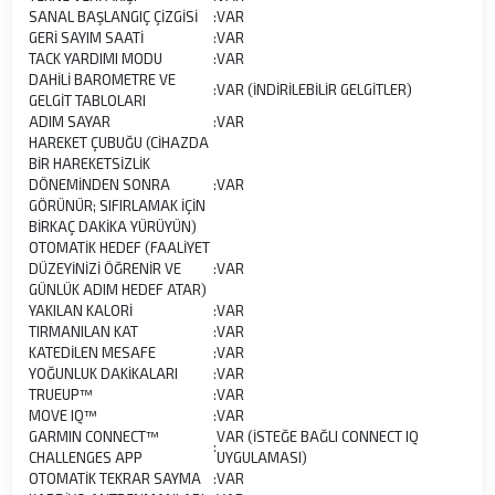
SANAL BAŞLANGIÇ ÇİZGİSİ
:
VAR
GERİ SAYIM SAATİ
:
VAR
TACK YARDIMI MODU
:
VAR
DAHİLİ BAROMETRE VE
:
VAR (İNDİRİLEBİLİR GELGİTLER)
GELGİT TABLOLARI
ADIM SAYAR
:
VAR
HAREKET ÇUBUĞU (CİHAZDA
BİR HAREKETSİZLİK
DÖNEMİNDEN SONRA
:
VAR
GÖRÜNÜR; SIFIRLAMAK İÇİN
BİRKAÇ DAKİKA YÜRÜYÜN)
OTOMATİK HEDEF (FAALİYET
DÜZEYİNİZİ ÖĞRENİR VE
:
VAR
GÜNLÜK ADIM HEDEF ATAR)
YAKILAN KALORİ
:
VAR
TIRMANILAN KAT
:
VAR
KATEDİLEN MESAFE
:
VAR
YOĞUNLUK DAKİKALARI
:
VAR
TRUEUP™
:
VAR
MOVE IQ™
:
VAR
GARMIN CONNECT™
VAR (İSTEĞE BAĞLI CONNECT IQ
:
CHALLENGES APP
UYGULAMASI)
OTOMATİK TEKRAR SAYMA
:
VAR