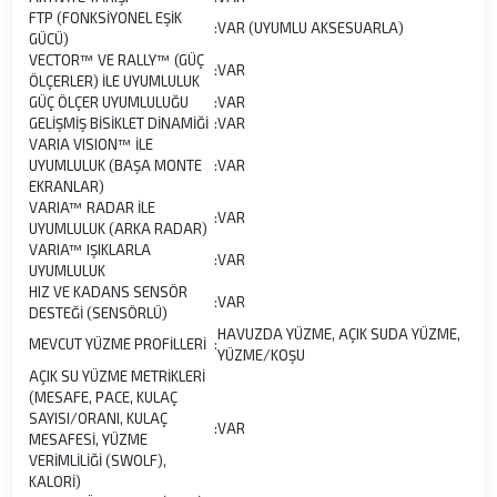
FTP (FONKSİYONEL EŞİK
:
VAR (UYUMLU AKSESUARLA)
GÜCÜ)
VECTOR™ VE RALLY™ (GÜÇ
:
VAR
ÖLÇERLER) İLE UYUMLULUK
GÜÇ ÖLÇER UYUMLULUĞU
:
VAR
GELİŞMİŞ BİSİKLET DİNAMİĞİ
:
VAR
VARIA VISION™ İLE
UYUMLULUK (BAŞA MONTE
:
VAR
EKRANLAR)
VARIA™ RADAR İLE
:
VAR
UYUMLULUK (ARKA RADAR)
VARIA™ IŞIKLARLA
:
VAR
UYUMLULUK
HIZ VE KADANS SENSÖR
:
VAR
DESTEĞİ (SENSÖRLÜ)
HAVUZDA YÜZME, AÇIK SUDA YÜZME,
MEVCUT YÜZME PROFİLLERİ
:
YÜZME/KOŞU
AÇIK SU YÜZME METRİKLERİ
(MESAFE, PACE, KULAÇ
SAYISI/ORANI, KULAÇ
:
VAR
MESAFESİ, YÜZME
VERİMLİLİĞİ (SWOLF),
KALORİ)