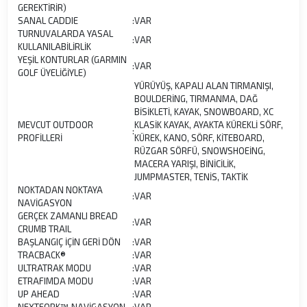
GEREKTİRİR)
SANAL CADDIE
:
VAR
TURNUVALARDA YASAL
:
VAR
KULLANILABİLİRLİK
YEŞİL KONTURLAR (GARMIN
:
VAR
GOLF ÜYELİĞİYLE)
YÜRÜYÜŞ, KAPALI ALAN TIRMANIŞI,
BOULDERİNG, TIRMANMA, DAĞ
BİSİKLETİ, KAYAK, SNOWBOARD, XC
MEVCUT OUTDOOR
KLASİK KAYAK, AYAKTA KÜREKLİ SÖRF,
:
PROFİLLERİ
KÜREK, KANO, SÖRF, KİTEBOARD,
RÜZGAR SÖRFÜ, SNOWSHOEİNG,
MACERA YARIŞI, BİNİCİLİK,
JUMPMASTER, TENİS, TAKTİK
NOKTADAN NOKTAYA
:
VAR
NAVİGASYON
GERÇEK ZAMANLI BREAD
:
VAR
CRUMB TRAIL
BAŞLANGIÇ İÇİN GERİ DÖN
:
VAR
TRACBACK®
:
VAR
ULTRATRAK MODU
:
VAR
ETRAFIMDA MODU
:
VAR
UP AHEAD
:
VAR
NEXTFORK™ NAVİGASYON
:
VAR