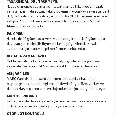
TASARIMDAN ÖDÜN VERMEYİN
Hayatı dümende yaşamak için tasarlanan bu lüks modern saat,
yarıştan ilham alan çizgili jakarlı dokuma naylon kayışa ve standart
düğme kontrollerine sahip çarpıcı bir AMOLED dokunmatik ekrana
sahiptir. 46 mm'lik kasa, ultra dayanıklı bir tasarım için 5. Sınıf
titanyumdan yapılmıştır.
PİL ÖMRÜ
Hareketle 16 güne kadar ve her zaman açık modda 6 güne kadar
dayanan şarj edilebilir lityum pil ile keşif gezilerinize ayak
uydurması için inanılmaz pil performansı elde edin.
REGATTA ZAMANLAYICI
Nokta tespiti, ne kadar zaman kaldığını gösteren bir geri sayım
sayacı ile başlarken, GPS süresi ideal konumunuzu hesaplar.
AKIŞ VERİLERİ
MARQ Captain alet saatinizi teknenizin uyumlu cihazlarına
bağladığınızda, su derinliği, motor devri, rüzgar, özel veriler ve
daha fazlasını içeren verileri doğrudan bileğinizde görüntüleyin.
MAN OVERBOARD
Tek bir basışla denize işaretleyin. Yön oku ve mesafe geri sayımı,
hızlı bir kurtarma gerçekleştirmeye yardımcı olur.
OTOPİLOT KONTROLÜ