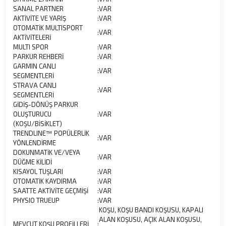
SANAL PARTNER
:
VAR
AKTİVİTE VE YARIŞ
:
VAR
OTOMATİK MULTISPORT
:
VAR
AKTİVİTELERİ
MULTI SPOR
:
VAR
PARKUR REHBERİ
:
VAR
GARMIN CANLI
:
VAR
SEGMENTLERİ
STRAVA CANLI
:
VAR
SEGMENTLERİ
GİDİŞ-DÖNÜŞ PARKUR
OLUŞTURUCU
:
VAR
(KOŞU/BİSİKLET)
TRENDLINE™ POPÜLERLİK
:
VAR
YÖNLENDİRME
DOKUNMATİK VE/VEYA
:
VAR
DÜĞME KİLİDİ
KISAYOL TUŞLARI
:
VAR
OTOMATİK KAYDIRMA
:
VAR
SAATTE AKTİVİTE GEÇMİŞİ
:
VAR
PHYSIO TRUEUP
:
VAR
KOŞU, KOŞU BANDI KOŞUSU, KAPALI
ALAN KOŞUSU, AÇIK ALAN KOŞUSU,
MEVCUT KOŞU PROFİLLERİ
: