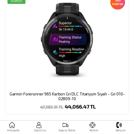
KARGO
indirim
Garmin Forerunner 965 Karbon Gri DLC Titanyum Siyah - Gri 010-
02809-10
44,066.47 TL
47,383.31 TL
Üye Girişi
Sipariş Takibi
Yardım
İletişim
Anasayfa