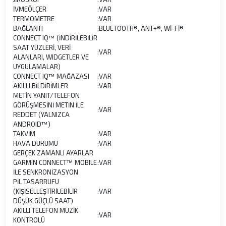
İVMEÖLÇER
:
VAR
TERMOMETRE
:
VAR
BAĞLANTI
:
BLUETOOTH®, ANT+®, Wİ-Fİ®
CONNECT IQ™ (İNDİRİLEBİLİR
SAAT YÜZLERİ, VERİ
:
VAR
ALANLARI, WIDGETLER VE
UYGULAMALAR)
CONNECT IQ™ MAĞAZASI
:
VAR
AKILLI BİLDİRİMLER
:
VAR
METİN YANIT/TELEFON
GÖRÜŞMESİNİ METİN İLE
:
VAR
REDDET (YALNIZCA
ANDROID™)
TAKVİM
:
VAR
HAVA DURUMU
:
VAR
GERÇEK ZAMANLI AYARLAR
GARMIN CONNECT™ MOBILE
:
VAR
İLE SENKRONİZASYON
PİL TASARRUFU
(KİŞİSELLEŞTİRİLEBİLİR
:
VAR
DÜŞÜK GÜÇLÜ SAAT)
AKILLI TELEFON MÜZİK
:
VAR
KONTROLÜ