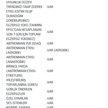
UYGUNLUK DÜZEYİ
TRENDİNİZİ TAKİP EDEREK
:
VAR
ETKİLİ EĞİTİM OLUP
OLMADIĞINI
GÖREBİLİRSİNİZ)
EGZERSİZ YÜKÜ (TAHMİNİ
EPOC'DAN HESAPLANAN
:
VAR
SON 7 GÜN İÇİN TOPLAM
EGZERSİZ YÜKÜNÜZ)
ANTRENMAN YÜK ODAĞI
:
VAR
ANTRENMAN ETKİSİ
:
VAR (AEROBİK)
(AEROBİK)
ANTRENMAN ETKİSİ
:
VAR
(ANAEROBİK)
BİRİNCİL FAYDA
(ANTRENMAN ETKİSİ
:
VAR
ETİKETLERİ)
İYİLEŞTİRİLMİŞ
:
VAR
TOPARLANMA SÜRESİ
GÜNLÜK ÖNERİLEN
:
VAR
EGZERSİZLER
ÖZEL UYARILAR
:
VAR
SES İSTEMLERİ
:
VAR
BİTİRME ZAMANI
:
VAR