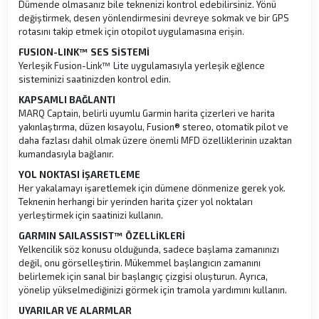
Dümende olmasanız bile teknenizi kontrol edebilirsiniz. Yönü
değiştirmek, desen yönlendirmesini devreye sokmak ve bir GPS
rotasını takip etmek için otopilot uygulamasına erişin.
FUSION-LINK™ SES SİSTEMİ
Yerleşik Fusion-Link™ Lite uygulamasıyla yerleşik eğlence
sisteminizi saatinizden kontrol edin.
KAPSAMLI BAĞLANTI
MARQ Captain, belirli uyumlu Garmin harita çizerleri ve harita
yakınlaştırma, düzen kısayolu, Fusion® stereo, otomatik pilot ve
daha fazlası dahil olmak üzere önemli MFD özelliklerinin uzaktan
kumandasıyla bağlanır.
YOL NOKTASI İŞARETLEME
Her yakalamayı işaretlemek için dümene dönmenize gerek yok.
Teknenin herhangi bir yerinden harita çizer yol noktaları
yerleştirmek için saatinizi kullanın.
GARMIN SAILASSIST™ ÖZELLİKLERİ
Yelkencilik söz konusu olduğunda, sadece başlama zamanınızı
değil, onu görselleştirin. Mükemmel başlangıcın zamanını
belirlemek için sanal bir başlangıç ​​çizgisi oluşturun. Ayrıca,
yönelip yükselmediğinizi görmek için tramola yardımını kullanın.
UYARILAR VE ALARMLAR