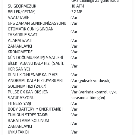
GPS Etkinliği: 25 güne kadar
SU GEÇİRMEZLİK
:
10 ATM
BELLEK/GEÇMİŞ
:
32 MB
SAAT/TARİH
:
Var
GPS ZAMAN SENKRONİZASYONU
:
Var
OTOMATİK GÜN IŞIĞINDAN
:
Var
TASARRUF SAATİ
ALARM SAATİ
:
Var
ZAMANLAYICI
:
Var
KRONOMETRE
:
Var
GÜN DOĞUMU/BATIŞI SAATLERİ
:
Var
BİLEK TABANLI KALP HIZI (SABİT,
:
Var
HER SANİYE)
GÜNLÜK DİNLENME KALP HIZI
:
Var
ANORMAL KALP HIZI UYARILARI
:
Var (yüksek ve düşük)
SOLUNUM HIZI (24X7)
:
Var
PULSE OX KAN OKSİJEN
Var (yerinde kontrol, uyku
:
SATURASYONU
sırasında, tüm gün)
FITNESS YAŞI
:
Var
BODY BATTERY™ ENERJİ TAKİBİ
:
Var
TÜM GÜN STRES TAKİBİ
:
Var
RAHATLAMA SOLUNUM
:
Var
ZAMANLAYICI
UYKU TAKİBİ
:
Var