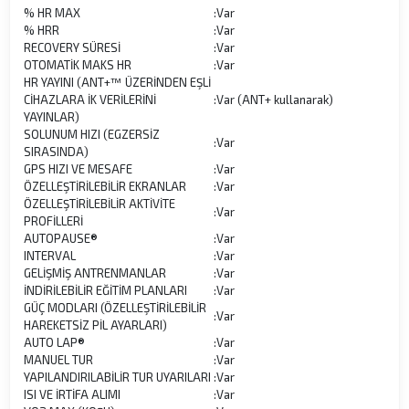
% HR MAX
:
Var
% HRR
:
Var
RECOVERY SÜRESİ
:
Var
OTOMATİK MAKS HR
:
Var
HR YAYINI (ANT+™ ÜZERİNDEN EŞLİ
CİHAZLARA İK VERİLERİNİ
:
Var (ANT+ kullanarak)
YAYINLAR)
SOLUNUM HIZI (EGZERSİZ
:
Var
SIRASINDA)
GPS HIZI VE MESAFE
:
Var
ÖZELLEŞTİRİLEBİLİR EKRANLAR
:
Var
ÖZELLEŞTİRİLEBİLİR AKTİVİTE
:
Var
PROFİLLERİ
AUTOPAUSE®
:
Var
INTERVAL
:
Var
GELİŞMİŞ ANTRENMANLAR
:
Var
İNDİRİLEBİLİR EĞİTİM PLANLARI
:
Var
GÜÇ MODLARI (ÖZELLEŞTİRİLEBİLİR
:
Var
HAREKETSİZ PİL AYARLARI)
AUTO LAP®
:
Var
MANUEL TUR
:
Var
YAPILANDIRILABİLİR TUR UYARILARI
:
Var
ISI VE İRTİFA ALIMI
:
Var