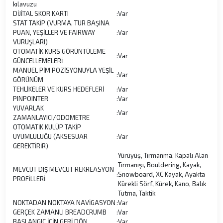
kılavuzu
DİJİTAL SKOR KARTI
:
Var
STAT TAKİP (VURMA, TUR BAŞINA
PUAN, YEŞİLLER VE FAIRWAY
:
Var
VURUŞLARI)
OTOMATİK KURS GÖRÜNTÜLEME
:
Var
GÜNCELLEMELERİ
MANUEL PİM POZİSYONUYLA YEŞİL
:
Var
GÖRÜNÜM
TEHLİKELER VE KURS HEDEFLERİ
:
Var
PINPOINTER
:
Var
YUVARLAK
:
Var
ZAMANLAYICI/ODOMETRE
OTOMATİK KULÜP TAKİP
UYUMLULUĞU (AKSESUAR
:
Var
GEREKTİRİR)
Yürüyüş, Tırmanma, Kapalı Alan
Tırmanışı, Bouldering, Kayak,
MEVCUT DIŞ MEVCUT REKREASYON
:
Snowboard, XC Kayak, Ayakta
PROFİLLERİ
Kürekli Sörf, Kürek, Kano, Balık
Tutma, Taktik
NOKTADAN NOKTAYA NAVİGASYON
:
Var
GERÇEK ZAMANLI BREADCRUMB
:
Var
BAŞLANGIÇ İÇİN GERİ DÖN
:
Var