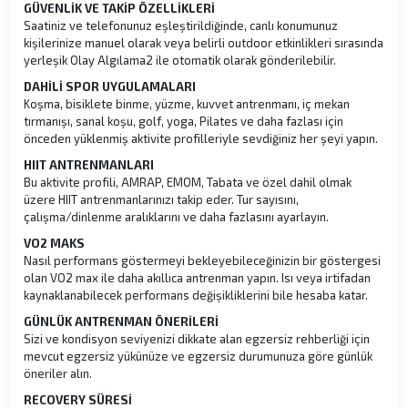
GÜVENLİK VE TAKİP ÖZELLİKLERİ
Saatiniz ve telefonunuz eşleştirildiğinde, canlı konumunuz
kişilerinize manuel olarak veya belirli outdoor etkinlikleri sırasında
yerleşik Olay Algılama2 ile otomatik olarak gönderilebilir.
DAHİLİ SPOR UYGULAMALARI
Koşma, bisiklete binme, yüzme, kuvvet antrenmanı, iç mekan
tırmanışı, sanal koşu, golf, yoga, Pilates ve daha fazlası için
önceden yüklenmiş aktivite profilleriyle sevdiğiniz her şeyi yapın.
HIIT ANTRENMANLARI
Bu aktivite profili, AMRAP, EMOM, Tabata ve özel dahil olmak
üzere HIIT antrenmanlarınızı takip eder. Tur sayısını,
çalışma/dinlenme aralıklarını ve daha fazlasını ayarlayın.
VO2 MAKS
Nasıl performans göstermeyi bekleyebileceğinizin bir göstergesi
olan VO2 max ile daha akıllıca antrenman yapın. Isı veya irtifadan
kaynaklanabilecek performans değişikliklerini bile hesaba katar.
GÜNLÜK ANTRENMAN ÖNERİLERİ
Sizi ve kondisyon seviyenizi dikkate alan egzersiz rehberliği için
mevcut egzersiz yükünüze ve egzersiz durumunuza göre günlük
öneriler alın.
RECOVERY SÜRESİ