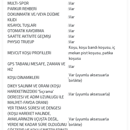
MULTI-SPOR
:
Var
PARKUR REHBERİ
:
Var
DOKUNMATİK VE/VEYA DÜĞME
:
Var
KİLİDİ
KISAYOL TUŞLARI
:
Var
OTOMATİK KAYDIRMA
:
Var
SAATTE AKTİVİTE GEÇMİŞİ
:
Var
PHYSIO TRUEUP
:
Var
Koşu, koşu bandı koşusu, iç
MEVCUT KOŞU PROFİLLERİ
:
mekan pist koşusu, patika
koşusu
GPS TABANLI MESAFE, ZAMAN VE
:
Var
HIZ
Var (uyumlu aksesuarla
KOŞU DİNAMİKLERİ
:
birlikte)
DİKEY SALINIM VE ORANI (KOŞU
HAREKETİNİZDEKİ 'Sıçrama'
:
Var (uyumlu aksesuarla)
DERECESİ VE ADIM UZUNLUĞU İLE
MALİYET-FAYDA ORANI)
YER TEMAS SÜRESİ VE DENGESİ
(KOŞU HAREKET HALİNDE,
AYAKLARINIZIN UÇUŞTA DEĞİL,
Var (uyumlu aksesuarla
:
YERDE NE KADAR SÜRE OLDUĞUNU
birlikte)
GÖSTERİR VE KOŞU SİMETRİLERİNİZİ