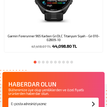
Garmin Forerunner 965 Karbon Gri DLC Titanyum Siyah - Gri 010-
02809-10
44,098.80 TL
47,418.07 TL
HABERDAR OLUN
Bültenimize üye olup yeniliklerden ve özel fiyatlı
ürünlerden haberdar olun.