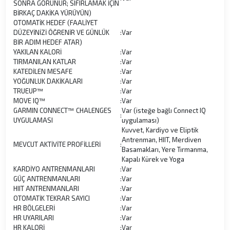
SONRA GÖRÜNÜR; SIFIRLAMAK İÇİN
BİRKAÇ DAKİKA YÜRÜYÜN)
OTOMATİK HEDEF (FAALİYET
DÜZEYİNİZİ ÖĞRENİR VE GÜNLÜK
:
Var
BİR ADIM HEDEF ATAR)
YAKILAN KALORİ
:
Var
TIRMANILAN KATLAR
:
Var
KATEDİLEN MESAFE
:
Var
YOĞUNLUK DAKİKALARI
:
Var
TRUEUP™
:
Var
MOVE IQ™
:
Var
GARMIN CONNECT™ CHALENGES
Var (isteğe bağlı Connect IQ
:
UYGULAMASI
uygulaması)
Kuvvet, Kardiyo ve Eliptik
Antrenman, HIIT, Merdiven
MEVCUT AKTİVİTE PROFİLLERİ
:
Basamakları, Yere Tırmanma,
Kapalı Kürek ve Yoga
KARDİYO ANTRENMANLARI
:
Var
GÜÇ ANTRENMANLARI
:
Var
HIIT ANTRENMANLARI
:
Var
OTOMATİK TEKRAR SAYICI
:
Var
HR BÖLGELERİ
:
Var
HR UYARILARI
:
Var
HR KALORİ
:
Var