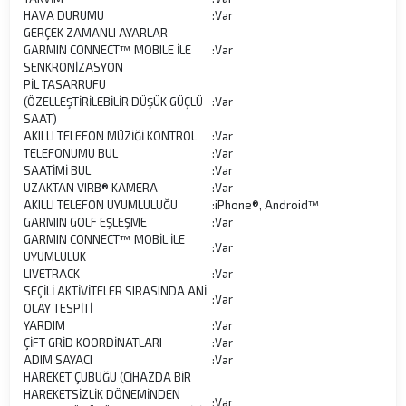
HAVA DURUMU
:
Var
GERÇEK ZAMANLI AYARLAR
GARMIN CONNECT™ MOBILE İLE
:
Var
SENKRONİZASYON
PİL TASARRUFU
(ÖZELLEŞTİRİLEBİLİR DÜŞÜK GÜÇLÜ
:
Var
SAAT)
AKILLI TELEFON MÜZİĞİ KONTROL
:
Var
TELEFONUMU BUL
:
Var
SAATİMİ BUL
:
Var
UZAKTAN VIRB® KAMERA
:
Var
AKILLI TELEFON UYUMLULUĞU
:
iPhone®, Android™
GARMIN GOLF EŞLEŞME
:
Var
GARMIN CONNECT™ MOBİL İLE
:
Var
UYUMLULUK
LIVETRACK
:
Var
SEÇİLİ AKTİVİTELER SIRASINDA ANİ
:
Var
OLAY TESPİTİ
YARDIM
:
Var
ÇİFT GRİD KOORDİNATLARI
:
Var
ADIM SAYACI
:
Var
HAREKET ÇUBUĞU (CİHAZDA BİR
HAREKETSİZLİK DÖNEMİNDEN
:
Var