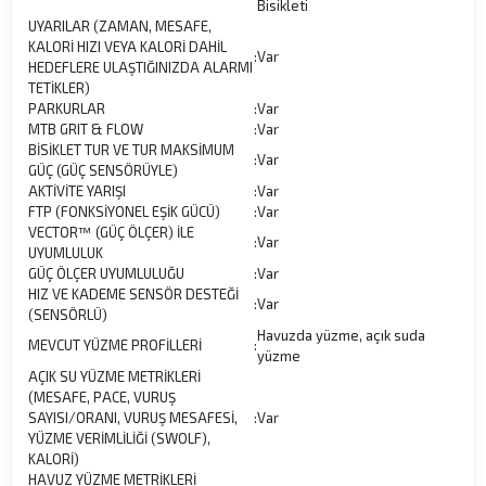
Bisikleti
UYARILAR (ZAMAN, MESAFE,
KALORİ HIZI VEYA KALORİ DAHİL
:
Var
HEDEFLERE ULAŞTIĞINIZDA ALARMI
TETİKLER)
PARKURLAR
:
Var
MTB GRIT & FLOW
:
Var
BİSİKLET TUR VE TUR MAKSİMUM
:
Var
GÜÇ (GÜÇ SENSÖRÜYLE)
AKTİVİTE YARIŞI
:
Var
FTP (FONKSİYONEL EŞİK GÜCÜ)
:
Var
VECTOR™ (GÜÇ ÖLÇER) İLE
:
Var
UYUMLULUK
GÜÇ ÖLÇER UYUMLULUĞU
:
Var
HIZ VE KADEME SENSÖR DESTEĞİ
:
Var
(SENSÖRLÜ)
Havuzda yüzme, açık suda
MEVCUT YÜZME PROFİLLERİ
:
yüzme
AÇIK SU YÜZME METRİKLERİ
(MESAFE, PACE, VURUŞ
SAYISI/ORANI, VURUŞ MESAFESİ,
:
Var
YÜZME VERİMLİLİĞİ (SWOLF),
KALORİ)
HAVUZ YÜZME METRİKLERİ