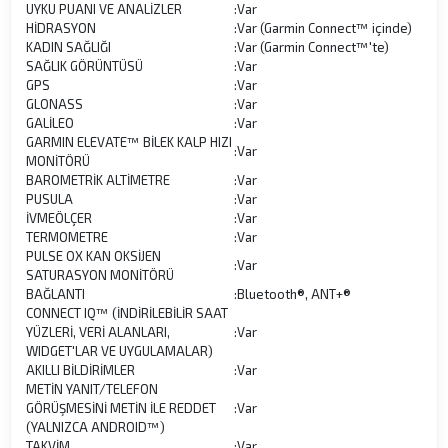
UYKU PUANI VE ANALİZLER
:
Var
HİDRASYON
:
Var (Garmin Connect™ içinde)
KADIN SAĞLIĞI
:
Var (Garmin Connect™'te)
SAĞLIK GÖRÜNTÜSÜ
:
Var
GPS
:
Var
GLONASS
:
Var
GALİLEO
:
Var
GARMIN ELEVATE™ BİLEK KALP HIZI
:
Var
MONİTÖRÜ
BAROMETRİK ALTİMETRE
:
Var
PUSULA
:
Var
İVMEÖLÇER
:
Var
TERMOMETRE
:
Var
PULSE OX KAN OKSİJEN
:
Var
SATURASYON MONİTÖRÜ
BAĞLANTI
:
Bluetooth®, ANT+®
CONNECT IQ™ (İNDİRİLEBİLİR SAAT
YÜZLERİ, VERİ ALANLARI,
:
Var
WIDGET'LAR VE UYGULAMALAR)
AKILLI BİLDİRİMLER
:
Var
METİN YANIT/TELEFON
GÖRÜŞMESİNİ METİN İLE REDDET
:
Var
(YALNIZCA ANDROID™)
TAKVİM
:
Var