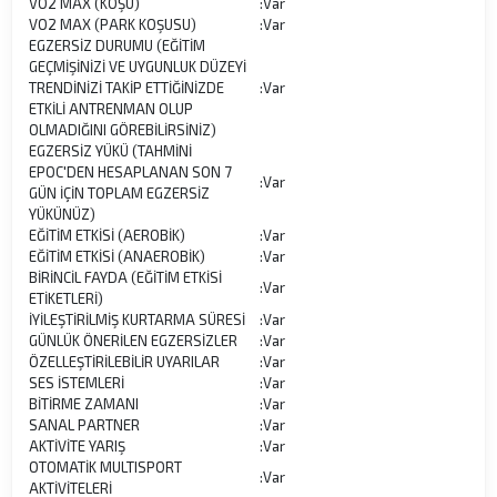
VO2 MAX (KOŞU)
:
Var
VO2 MAX (PARK KOŞUSU)
:
Var
EGZERSİZ DURUMU (EĞİTİM
GEÇMİŞİNİZİ VE UYGUNLUK DÜZEYİ
TRENDİNİZİ TAKİP ETTİĞİNİZDE
:
Var
ETKİLİ ANTRENMAN OLUP
OLMADIĞINI GÖREBİLİRSİNİZ)
EGZERSİZ YÜKÜ (TAHMİNİ
EPOC'DEN HESAPLANAN SON 7
:
Var
GÜN İÇİN TOPLAM EGZERSİZ
YÜKÜNÜZ)
EĞİTİM ETKİSİ (AEROBİK)
:
Var
EĞİTİM ETKİSİ (ANAEROBİK)
:
Var
BİRİNCİL FAYDA (EĞİTİM ETKİSİ
:
Var
ETİKETLERİ)
İYİLEŞTİRİLMİŞ KURTARMA SÜRESİ
:
Var
GÜNLÜK ÖNERİLEN EGZERSİZLER
:
Var
ÖZELLEŞTİRİLEBİLİR UYARILAR
:
Var
SES İSTEMLERİ
:
Var
BİTİRME ZAMANI
:
Var
SANAL PARTNER
:
Var
AKTİVİTE YARIŞ
:
Var
OTOMATİK MULTISPORT
:
Var
AKTİVİTELERİ