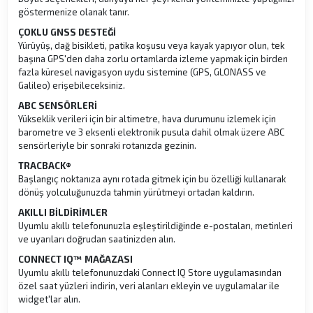
göstermenize olanak tanır.
ÇOKLU GNSS DESTEĞİ
Yürüyüş, dağ bisikleti, patika koşusu veya kayak yapıyor olun, tek
başına GPS'den daha zorlu ortamlarda izleme yapmak için birden
fazla küresel navigasyon uydu sistemine (GPS, GLONASS ve
Galileo) erişebileceksiniz.
ABC SENSÖRLERİ
Yükseklik verileri için bir altimetre, hava durumunu izlemek için
barometre ve 3 eksenli elektronik pusula dahil olmak üzere ABC
sensörleriyle bir sonraki rotanızda gezinin.
TRACBACK®
Başlangıç ​​noktanıza aynı rotada gitmek için bu özelliği kullanarak
dönüş yolculuğunuzda tahmin yürütmeyi ortadan kaldırın.
AKILLI BİLDİRİMLER
Uyumlu akıllı telefonunuzla eşleştirildiğinde e-postaları, metinleri
ve uyarıları doğrudan saatinizden alın.
CONNECT IQ™ MAĞAZASI
Uyumlu akıllı telefonunuzdaki Connect IQ Store uygulamasından
özel saat yüzleri indirin, veri alanları ekleyin ve uygulamalar ile
widget'lar alın.