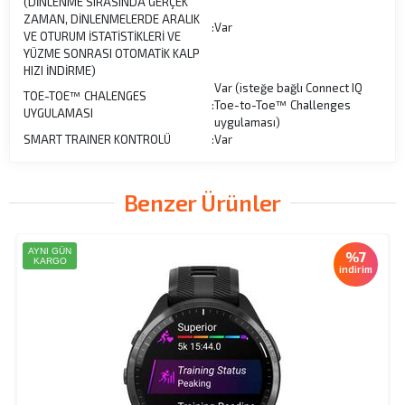
(DİNLENME SIRASINDA GERÇEK
ZAMAN, DİNLENMELERDE ARALIK
:
Var
VE OTURUM İSTATİSTİKLERİ VE
YÜZME SONRASI OTOMATİK KALP
HIZI İNDİRME)
Var (isteğe bağlı Connect IQ
TOE-TOE™ CHALENGES
:
Toe-to-Toe™ Challenges
UYGULAMASI
uygulaması)
SMART TRAINER KONTROLÜ
:
Var
Benzer Ürünler
AYNI GÜN
%7
KARGO
indirim