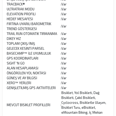
TRACBACK®
:
Var
ULTRATRAK MODU
:
Var
ELEVATION PROFİLİ
:
Var
HEDEF MESAFESİ
:
Var
FIRTINA UYARILI BAROMETRİK
:
Var
TREND GÖSTERGESİ
TRAIL RUN OTOMATİK TIRMANMA
:
Var
DİKEY HIZ
:
Var
TOPLAM ÇIKIŞ/İNİŞ
:
Var
GELECEK KESİNTİ PARSEL
:
Var
BASECAMP™ İLE UYUMLULUK
:
Var
GPS KOORDİNATLARI
:
Var
SIGHT 'N GO
:
Var
ALAN HESAPLAMASI
:
Var
ÖNGÖRÜLEN YOL NOKTASI
:
Var
GÜNEŞ VE AY BİLGİSİ
:
Var
XERO™ YERLERİ
:
Var
GENİŞLETİLMİŞ GPS AKTİVİTELERİ
:
Var
Bisiklet, Yol Bisikleti, Dağ
Bisikleti, Çakıl Bisikleti,
Cyclocross, Bisikletle Ulaşım,
MEVCUT BİSİKLET PROFİLLERİ
:
Bisiklet Turu, eBisiklet,
eMountain Biking, İç Mekan