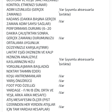
KONTROL ETMENİZİ SUNAR)
ADIM UZUNLUĞU (GERÇEK
Var (uyumlu aksesuarla
:
ZAMANLI)
birlikte)
KADANS (DAKİKA BAŞINA GERÇEK
:
Var
ZAMAN ADIM SAYISI SAĞLAR)
PERFORMANS DURUMU (6–20
DAKİKA ÇALIŞTIKTAN SONRA,
GERÇEK ZAMANLI DURUMUNUZU
:
Var
ORTALAMA UYGUNLUK
DÜZEYİNİZLE KARŞILAŞTIRIR)
LAKTAT EŞİĞİ (HIZINIZIN VE KALP
HIZINIZIN ANALİZİYLE
Var (uyumlu aksesuarla
KASLARINIZIN HIZLI
:
birlikte)
YORGUNLAŞMAYA BAŞLADIĞI
NOKTAYI TAHMİN EDER)
KOŞU ANTRENMANLARI
:
Var
YARIŞ ÖNGÖRÜCÜ
:
Var
FOOT POD ÖZELLİĞİ
:
Var
YARDAGE - F/M/B (ÖN, ORTA VE
:
Var
YEŞİL ARKA ARKA MESAFE)
ATIŞ MESAFESİNİ ÖLÇER (PİST
ÜZERİNDEN HER YERDEN ATIŞLAR
:
Var
İÇİN TAM YARDAJI HESAPLAR)