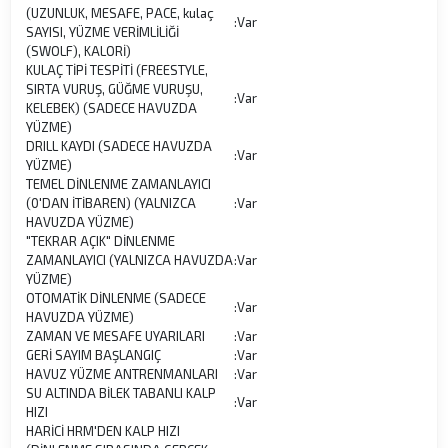
(UZUNLUK, MESAFE, PACE, kulaç
:
Var
SAYISI, YÜZME VERİMLİLİĞİ
(SWOLF), KALORİ)
KULAÇ TİPİ TESPİTİ (FREESTYLE,
SIRTA VURUŞ, GÜĞME VURUŞU,
:
Var
KELEBEK) (SADECE HAVUZDA
YÜZME)
DRILL KAYDI (SADECE HAVUZDA
:
Var
YÜZME)
TEMEL DİNLENME ZAMANLAYICI
(0'DAN İTİBAREN) (YALNIZCA
:
Var
HAVUZDA YÜZME)
"TEKRAR AÇIK" DİNLENME
ZAMANLAYICI (YALNIZCA HAVUZDA
:
Var
YÜZME)
OTOMATİK DİNLENME (SADECE
:
Var
HAVUZDA YÜZME)
ZAMAN VE MESAFE UYARILARI
:
Var
GERİ SAYIM BAŞLANGIÇ
:
Var
HAVUZ YÜZME ANTRENMANLARI
:
Var
SU ALTINDA BİLEK TABANLI KALP
:
Var
HIZI
HARİCİ HRM'DEN KALP HIZI