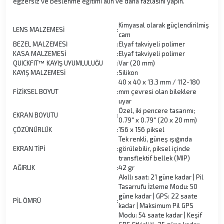
egzersiz ve beslenme eğitimi alın ve daha fazlasını yapın.
Kimyasal olarak güçlendirilmiş
LENS MALZEMESİ
:
cam
BEZEL MALZEMESİ
:
Elyaf takviyeli polimer
KASA MALZEMESİ
:
Elyaf takviyeli polimer
QUICKFIT™ KAYIŞ UYUMLULUĞU
:
Var (20 mm)
KAYIŞ MALZEMESİ
:
Silikon
40 x 40 x 13.3 mm / 112-180
FİZİKSEL BOYUT
:
mm çevresi olan bileklere
uyar
Özel, iki pencere tasarımı;
EKRAN BOYUTU
:
0.79″ x 0.79″ (20 x 20 mm)
ÇÖZÜNÜRLÜK
:
156 x 156 piksel
Tek renkli, güneş ışığında
EKRAN TİPİ
:
görülebilir, piksel içinde
transflektif bellek (MIP)
AĞIRLIK
:
42 gr
Akıllı saat: 21 güne kadar | Pil
Tasarrufu İzleme Modu: 50
güne kadar | GPS: 22 saate
PİL ÖMRÜ
:
kadar | Maksimum Pil GPS
Modu: 54 saate kadar | Keşif