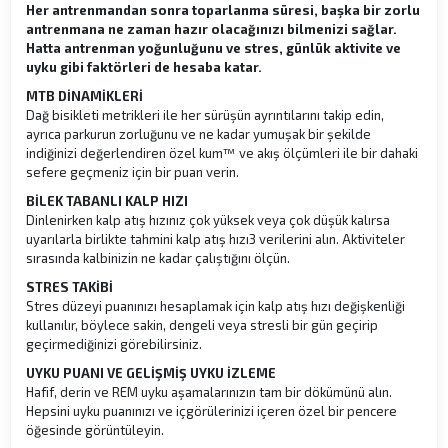
Her antrenmandan sonra toparlanma süresi, başka bir zorlu
antrenmana ne zaman hazır olacağınızı bilmenizi sağlar.
Hatta antrenman yoğunluğunu ve stres, günlük aktivite ve
uyku gibi faktörleri de hesaba katar.
MTB DİNAMİKLERİ
Dağ bisikleti metrikleri ile her sürüşün ayrıntılarını takip edin,
ayrıca parkurun zorluğunu ve ne kadar yumuşak bir şekilde
indiğinizi değerlendiren özel kum™ ve akış ölçümleri ile bir dahaki
sefere geçmeniz için bir puan verin.
BİLEK TABANLI KALP HIZI
Dinlenirken kalp atış hızınız çok yüksek veya çok düşük kalırsa
uyarılarla birlikte tahmini kalp atış hızı3 verilerini alın. Aktiviteler
sırasında kalbinizin ne kadar çalıştığını ölçün.
STRES TAKİBİ
Stres düzeyi puanınızı hesaplamak için kalp atış hızı değişkenliği
kullanılır, böylece sakin, dengeli veya stresli bir gün geçirip
geçirmediğinizi görebilirsiniz.
UYKU PUANI VE GELİŞMİŞ UYKU İZLEME
Hafif, derin ve REM uyku aşamalarınızın tam bir dökümünü alın.
Hepsini uyku puanınızı ve içgörülerinizi içeren özel bir pencere
öğesinde görüntüleyin.