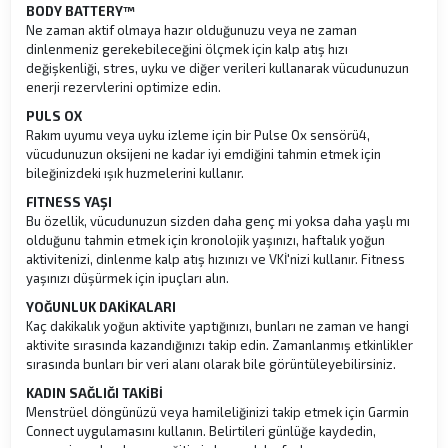
BODY BATTERY™
Ne zaman aktif olmaya hazır olduğunuzu veya ne zaman
dinlenmeniz gerekebileceğini ölçmek için kalp atış hızı
değişkenliği, stres, uyku ve diğer verileri kullanarak vücudunuzun
enerji rezervlerini optimize edin.
PULS OX
Rakım uyumu veya uyku izleme için bir Pulse Ox sensörü4,
vücudunuzun oksijeni ne kadar iyi emdiğini tahmin etmek için
bileğinizdeki ışık huzmelerini kullanır.
FITNESS YAŞI
Bu özellik, vücudunuzun sizden daha genç mi yoksa daha yaşlı mı
olduğunu tahmin etmek için kronolojik yaşınızı, haftalık yoğun
aktivitenizi, dinlenme kalp atış hızınızı ve VKİ'nizi kullanır. Fitness
yaşınızı düşürmek için ipuçları alın.
YOĞUNLUK DAKİKALARI
Kaç dakikalık yoğun aktivite yaptığınızı, bunları ne zaman ve hangi
aktivite sırasında kazandığınızı takip edin. Zamanlanmış etkinlikler
sırasında bunları bir veri alanı olarak bile görüntüleyebilirsiniz.
KADIN SAĞLIĞI TAKİBİ
Menstrüel döngünüzü veya hamileliğinizi takip etmek için Garmin
Connect uygulamasını kullanın. Belirtileri günlüğe kaydedin,