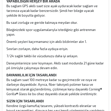
YAPABİLDİĞİN HERŞEY BİR ARADA
Bu sağlam GPS akıllı saat size ayak uyduracak kadar sağlam ve
tarzınıza uyacak kadar benzersizdir. Şimdi her bileğe uyacak
şekilde iki boyutta geliyor.
Bu saat zorluğa ve geride kalmaya meydan okur.
Bileğinizdeki spor uygulamalarıyla istediğiniz gibi antrenman
yapın.
Önemli şeyleri kaçırmamanız için akıllı bildirimler alın 1.
Sınırları zorlayın, daha fazla uyduya erişin.
7/24 sağlık takibi ile vücudunuzu daha iyi anlayın.
Deneyimlerinize sınır koymayın. Akıllı saat modunda 21 güne kadar
pil ömrüyle çalışmaya devam edin.
DAYANIKLILIK İÇİN TASARLANDI
Bu sağlam saat 100 metreye kadar su geçirmezdir ve ısıya ve
darbeye dayanıklıdır. Ayrıca, fiber takviyeli polimer kasa ve
kimyasal olarak güçlendirilmiş, çizilmeye karşı dayanıklı Corning®
Gorilla® Glass ile bu cihaz dayanıklı olacak şekilde üretilmiştir.
SİZİN İÇİN TASARLANDI
Kendine özgü kamuflaj tasarımı, yüksek kontrastlı ekranlar ve
boyut seçenekleri, dünyaya her şeyi kendi yönteminizle yaptığınızı