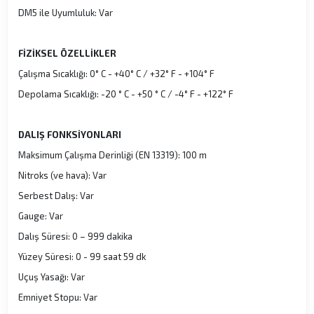
DM5 ile Uyumluluk: Var
FİZİKSEL ÖZELLİKLER
Çalışma Sıcaklığı: 0° C - +40° C / +32° F - +104° F
Depolama Sıcaklığı: -20 ° C - +50 ° C / -4° F - +122° F
DALIŞ FONKSİYONLARI
Maksimum Çalışma Derinliği (EN 13319): 100 m
Nitroks (ve hava): Var
Serbest Dalış: Var
Gauge: Var
Dalış Süresi: 0 – 999 dakika
Yüzey Süresi: 0 - 99 saat 59 dk
Uçuş Yasağı: Var
Emniyet Stopu: Var