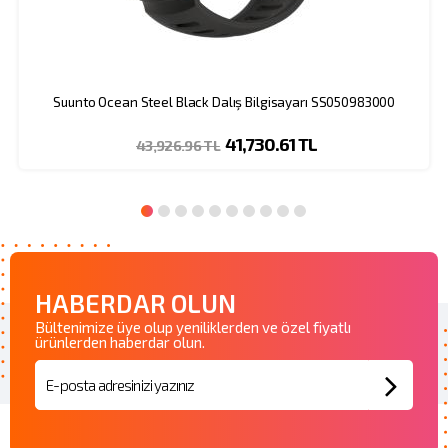
Suunto Ocean Steel Black Dalış Bilgisayarı SS050983000
41,730.61 TL
43,926.96 TL
HABERDAR OLUN
Bültenimize üye olup yeniliklerden ve özel fiyatlı
ürünlerden haberdar olun.