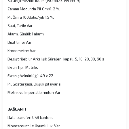
Su Geçirmezlik: 100 m (ISO 6425, EN 13319)
Zaman Modunda Pil Ömrü: 2 Yıl
Pil Ömrü 100dalış/yıl: 1,5 Yıl
Saat, Tarih: Var
Alarm: Günlük 1 alarm
Dual time: Var
Kronometre: Var
Değiştirilebilir Arka Işık Süreleri: kapalı, 5, 10, 20, 30, 60 s
Ekran Tipi: Matriks
Ekran çözünürlüğü: 49 x 22
Pil Göstergesi: Düşük pil uyarısı
Metrik ve Imperial birimler: Var
BAĞLANTI
Data transfer: USB kablosu
Movescount ile Uyumluluk: Var